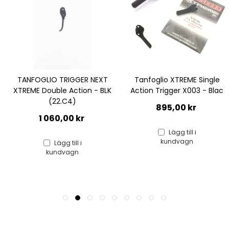
GER NEXT
Tanfoglio XTREME Single
TANFOGLIO XTREM
ion - BLK
Action Trigger X003 - Blac
D.A. BLK SMOOTH, 
B4)
895,00 kr
kr
855,00 k
Lägg till i
kundvagn
 i
Lägg till
n
kundvag