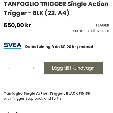
till
TANFOGLIO TRIGGER Single Action
början
Trigger - BLK (22. A4)
av
bildgalleriet
650,00 kr
I LAGER
SKU
FT031TRSABLK
Delbetalning från
121,00 kr
/ månad
Lägg till i kundvagn
-
+
Tanfoglio Single Action Trigger, BLACK FINISH
with Trigger Stop back and forth.