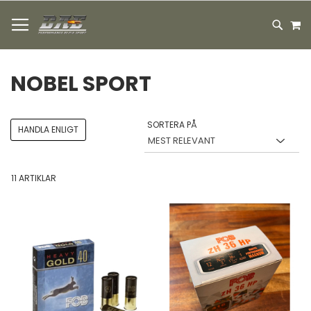
HOPPA
M
TILL
SEARC
INNEHÅLLET
NOBEL SPORT
SORTERA PÅ
HANDLA ENLIGT
11
ARTIKLAR