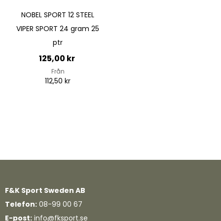
NOBEL SPORT 12 STEEL
VIPER SPORT 24 gram 25
ptr
125,00 kr
Från
112,50 kr
Lägg till i kundvagn
F&K Sport Sweden AB
Telefon:
08-99 00 67
Quickview
E-post:
info@fksport.se