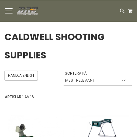
HOPPA
M
TILL
SEARC
INNEHÅLLET
CALDWELL SHOOTING
SUPPLIES
SORTERA PÅ
HANDLA ENLIGT
ARTIKLAR
1
AV
16