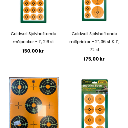
Quickview
Quickview
Caldwell Självhäftande
Caldwell Självhäftande
målprickar - 1", 216 st
målprickar - 2", 36 st & 1",
72 st
150,00 kr
175,00 kr
Ej i lager
Lägg till i kundvagn