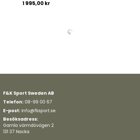
1 995,00 kr
Lägg till i kundvagn
Lägg till i kundvagn
Quickview
Quickview
F&K Sport Sweden AB
Telefon:
08-99 00 67
E-post:
info@fksport.se
Besöksadress:
Gamla värmdövägen 2
131 37 Nacka