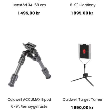
Benstöd 34-68 cm
6-9", Picatinny
1 495,00 kr
1 895,00 kr
Lägg till i kundvagn
Lägg till i kundvagn
Quickview
Quickview
Caldwell ACCUMAX Bipod
Caldwell Target Turner
6-9", Rembygelfäste
1 990,00 kr