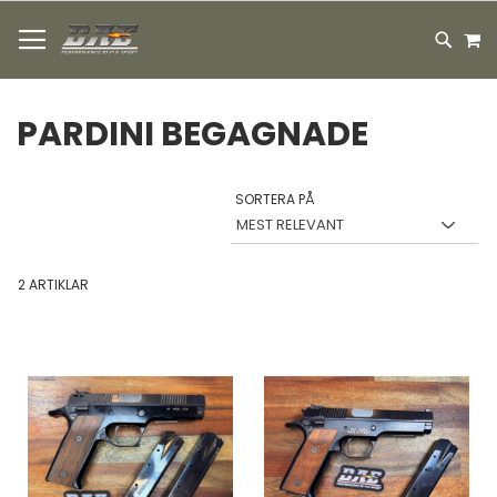
HOPPA
M
TILL
SEARC
INNEHÅLLET
PARDINI BEGAGNADE
SORTERA PÅ
2
ARTIKLAR