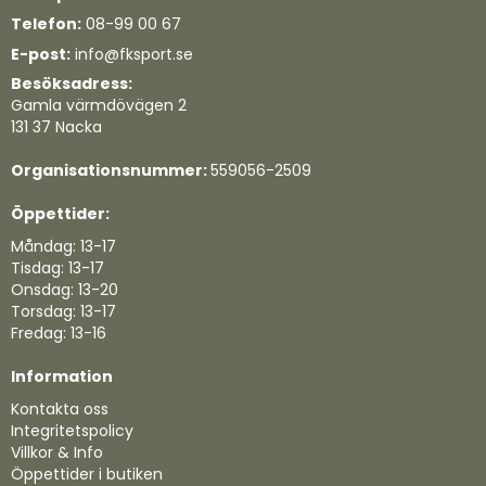
Quickview
Quickview
Telefon:
08-99 00 67
E-post:
info@fksport.se
Besöksadress:
Gamla värmdövägen 2
131 37 Nacka
Organisationsnummer:
559056-2509
Öppettider:
Måndag: 13-17
Tisdag: 13-17
Onsdag: 13-20
Torsdag: 13-17
Fredag: 13-16
Information
Kontakta oss
Integritetspolicy
Villkor & Info
Öppettider i butiken