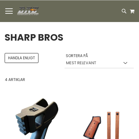
HOPPA
M
TILL
SEARC
INNEHÅLLET
SHARP BROS
SORTERA PÅ
HANDLA ENLIGT
4
ARTIKLAR