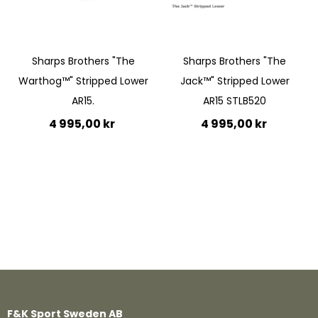
Quickview
Sharps Brothers "The
Sharps Brothers "The
Warthog™" Stripped Lower
Jack™" Stripped Lower
AR15.
AR15 STLB520
4 995,00 kr
4 995,00 kr
Lägg till i kundvagn
Lägg till i kundvagn
F&K Sport Sweden AB