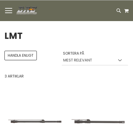
HOPPA
M
TILL
SEARC
INNEHÅLLET
LMT
SORTERA PÅ
HANDLA ENLIGT
3
ARTIKLAR