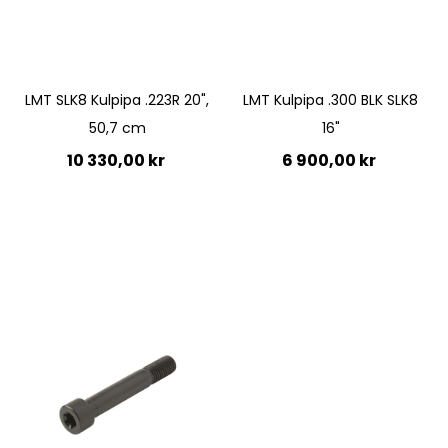
LMT SLK8 Kulpipa .223R 20",
LMT Kulpipa .300 BLK SLK8
50,7 cm
16"
10 330,00 kr
6 900,00 kr
Lägg till i kundvagn
Ej i lager
Quickview
Quickview