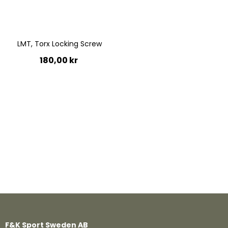
LMT, Torx Locking Screw
180,00 kr
Lägg till i kundvagn
Quickview
F&K Sport Sweden AB