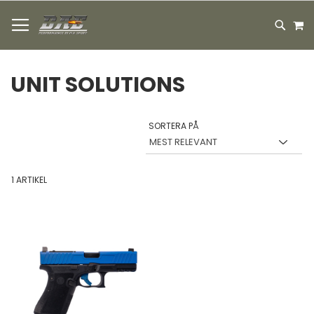
HOPPA
M
TILL
SEARC
INNEHÅLLET
UNIT SOLUTIONS
SORTERA PÅ
1
ARTIKEL