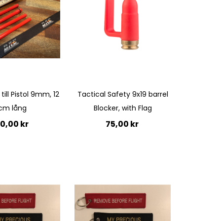
Quickview
till Pistol 9mm, 12
Tactical Safety 9x19 barrel
cm lång
Blocker, with Flag
0,00 kr
75,00 kr
till i kundvagn
Lägg till i kundvagn