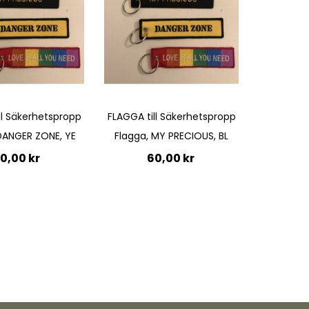
Quickview
ll Säkerhetspropp
FLAGGA till Säkerhetspropp
DANGER ZONE, YE
Flagga, MY PRECIOUS, BL
0,00 kr
60,00 kr
till i kundvagn
Lägg till i kundvagn