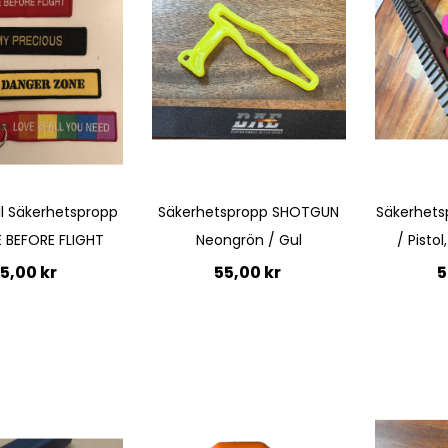
ll Säkerhetspropp
Säkerhetspropp SHOTGUN
Säkerhets
 BEFORE FLIGHT
Neongrön / Gul
/ Pistol
5,00 kr
55,00 kr
5
till i kundvagn
Lägg 
Ej i
lager