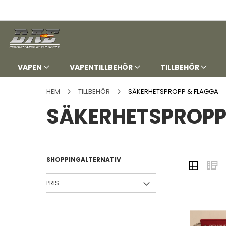
HOPPA
TILL
INNEHÅLLET
VAPEN
VAPENTILLBEHÖR
TILLBEHÖR
HEM
TILLBEHÖR
SÄKERHETSPROPP & FLAGGA
SÄKERHETSPROPP
SHOPPINGALTERNATIV
VISA
Rutnä
L
SOM
PRIS