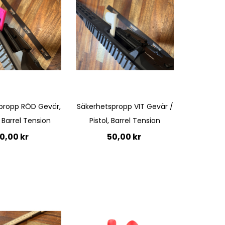
propp RÖD Gevär,
Säkerhetspropp VIT Gevär /
, Barrel Tension
Pistol, Barrel Tension
0,00 kr
50,00 kr
till i kundvagn
Ej i
lager