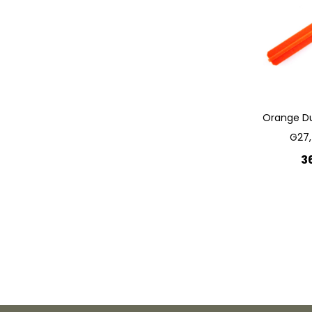
Quickview
Orange D
G27,
3
Lägg 