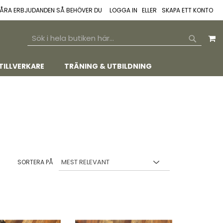
 VÅRA ERBJUDANDEN SÅ BEHÖVER DU
LOGGA IN
SKAPA ETT KONTO
M
SEARCH
SEARCH
TILLVERKARE
TRÄNING & UTBILDNING
SORTERA PÅ