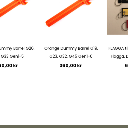
Quickview
Quickview
ummy Barrel G26,
Orange Dummy Barrel G19,
FLAGGA ti
 G33 Gen1-5
G23, G32, G45 Gen1-6
Flagga, 
60,00 kr
360,00 kr
6
till i kundvagn
Lägg till i kundvagn
Lägg 