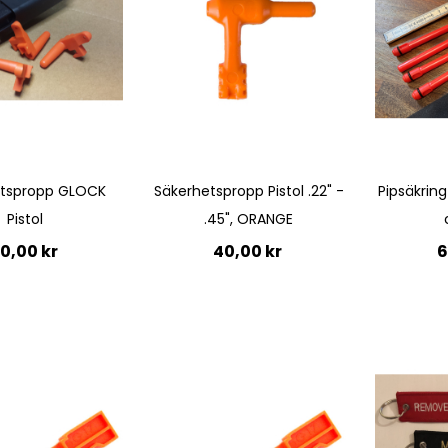
Quickview
Quickview
etspropp GLOCK
Säkerhetspropp Pistol .22" -
Pipsäkring 
Pistol
.45", ORANGE
0,00 kr
40,00 kr
6
Lägg till i kundvagn
Lägg 