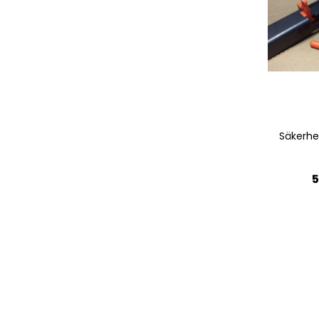
Quickview
Säkerh
5
Ej i
lager