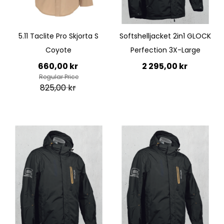
Quickview
5.11 Taclite Pro Skjorta S
Softshelljacket 2in1 GLOCK
Coyote
Perfection 3X-Large
Special
660,00 kr
2 295,00 kr
Price
Regular Price
825,00 kr
Lägg till i kundvagn
Lägg till i kundvagn
Quickview