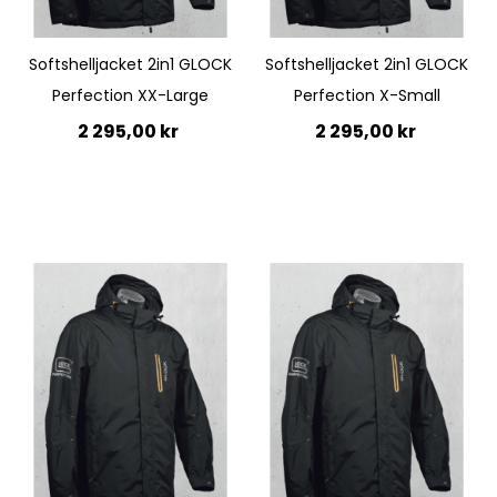
Quickview
Softshelljacket 2in1 GLOCK
Softshelljacket 2in1 GLOCK
Perfection XX-Large
Perfection X-Small
2 295,00 kr
2 295,00 kr
Lägg till i kundvagn
Ej i lager
Quickview
Quickview