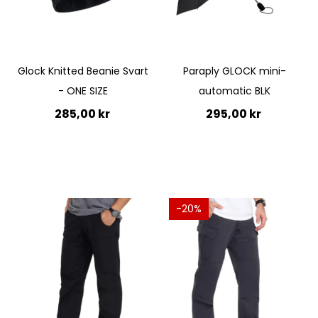
Glock Knitted Beanie Svart
Paraply GLOCK mini-
- ONE SIZE
automatic BLK
285,00 kr
295,00 kr
Lägg till i kundvagn
Lägg till i kundvagn
-20%
Quickview
Quickview