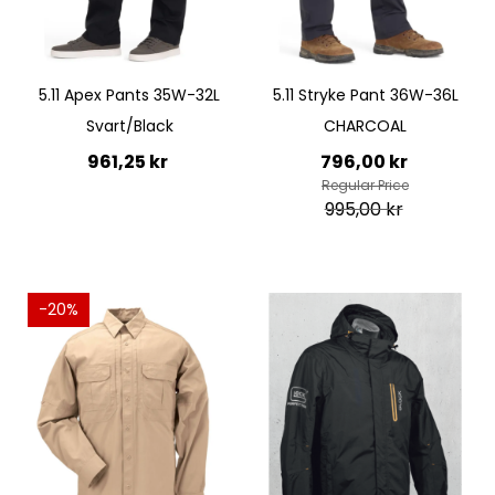
5.11 Apex Pants 35W-32L
5.11 Stryke Pant 36W-36L
Svart/Black
CHARCOAL
Special
961,25 kr
796,00 kr
Price
Regular Price
995,00 kr
Lägg till i kundvagn
Lägg till i kundvagn
-20%
Quickview