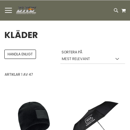
HOPPA
M
TILL
SEARC
INNEHÅLLET
KLÄDER
SORTERA PÅ
HANDLA ENLIGT
ARTIKLAR
1
AV
47