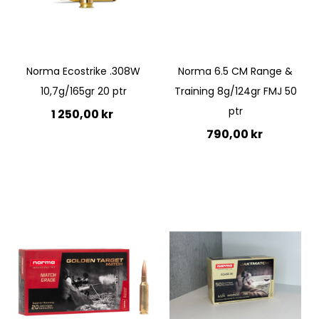
Norma Ecostrike .308W
Norma 6.5 CM Range &
10,7g/165gr 20 ptr
Training 8g/124gr FMJ 50
ptr
1 250,00 kr
790,00 kr
Ej i lager
Lägg till i kundvagn
Quickview