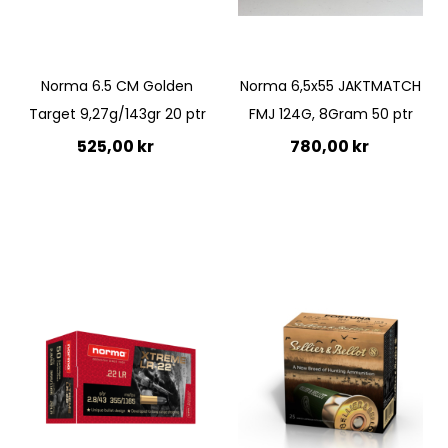
Quickview
Norma 6.5 CM Golden
Norma 6,5x55 JAKTMATCH
Target 9,27g/143gr 20 ptr
FMJ 124G, 8Gram 50 ptr
525,00 kr
780,00 kr
Lägg till i kundvagn
Ej i lager
Quickview
Quickview