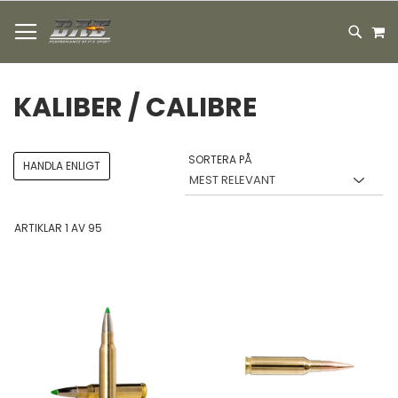
HOPPA
M
TILL
SEARC
INNEHÅLLET
KALIBER / CALIBRE
SORTERA PÅ
HANDLA ENLIGT
ARTIKLAR
1
AV
95