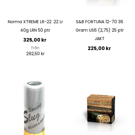
Norma XTREME LR-22 .22 Lr
S&B FORTUNA 12-70 36
40g LRN 50 ptr
Gram US6 (2,75) 25 ptr
JAKT
325,00 kr
225,00 kr
Från
292,50 kr
Lägg till i kundvagn
Lägg till i kundvagn
Quickview