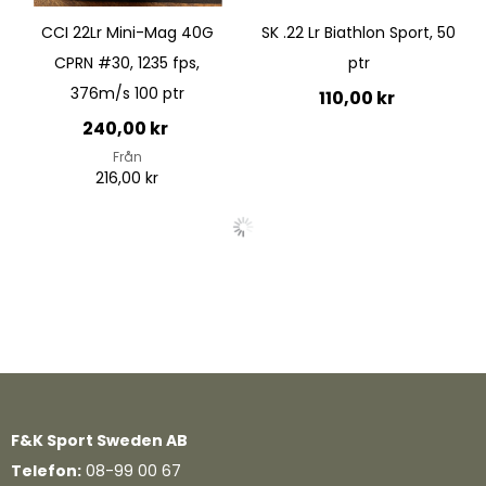
CCI 22Lr Mini-Mag 40G
SK .22 Lr Biathlon Sport, 50
CPRN #30, 1235 fps,
ptr
376m/s 100 ptr
110,00 kr
240,00 kr
Från
Ej i lager
216,00 kr
Lägg till i kundvagn
Quickview
F&K Sport Sweden AB
Telefon:
08-99 00 67
Quickview