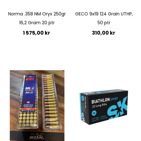
Quickview
Norma .358 NM Oryx 250gr
GECO 9x19 124 Grain UTHP,
16,2 Gram 20 ptr
50 ptr
1 575,00 kr
310,00 kr
Lägg till i kundvagn
Lägg till i kundvagn
Quickview
Quickview