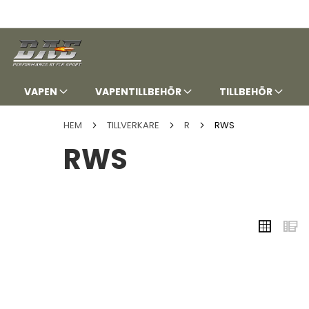
HOPPA
TILL
INNEHÅLLET
VAPEN
VAPENTILLBEHÖR
TILLBEHÖR
HEM
TILLVERKARE
R
RWS
RWS
VISA
Rutnä
L
SOM