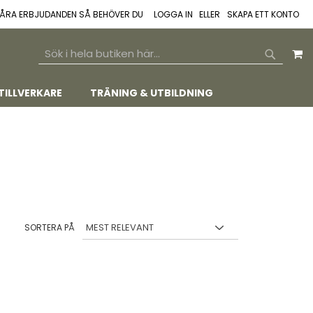
 VÅRA ERBJUDANDEN SÅ BEHÖVER DU
LOGGA IN
SKAPA ETT KONTO
M
SEARCH
SEARCH
TILLVERKARE
TRÄNING & UTBILDNING
SORTERA PÅ