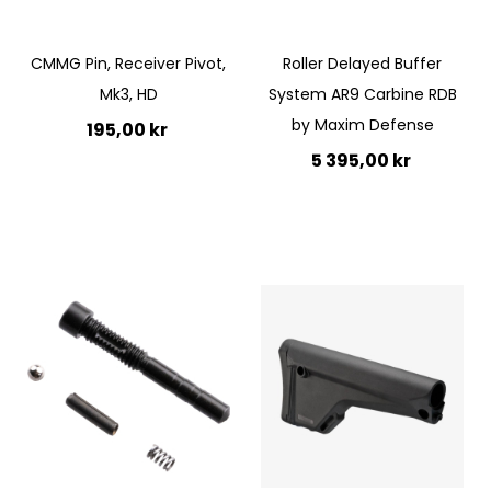
CMMG Pin, Receiver Pivot,
Roller Delayed Buffer
Mk3, HD
System AR9 Carbine RDB
by Maxim Defense
195,00 kr
5 395,00 kr
Lägg till i kundvagn
Ej i lager
Quickview
Quickview