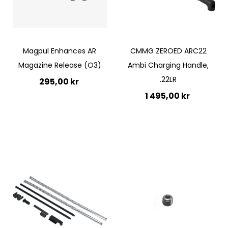
Magpul Enhances AR
CMMG ZEROED ARC22
Magazine Release (O3)
Ambi Charging Handle,
.22LR
295,00 kr
1 495,00 kr
Lägg till i kundvagn
Lägg till i kundvagn
Quickview