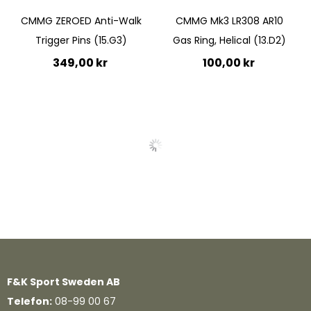
CMMG ZEROED Anti-Walk
CMMG Mk3 LR308 AR10
Trigger Pins (15.G3)
Gas Ring, Helical (13.D2)
349,00 kr
100,00 kr
Lägg till i kundvagn
Lägg till i kundvagn
Quickview
Quickview
F&K Sport Sweden AB
Telefon:
08-99 00 67