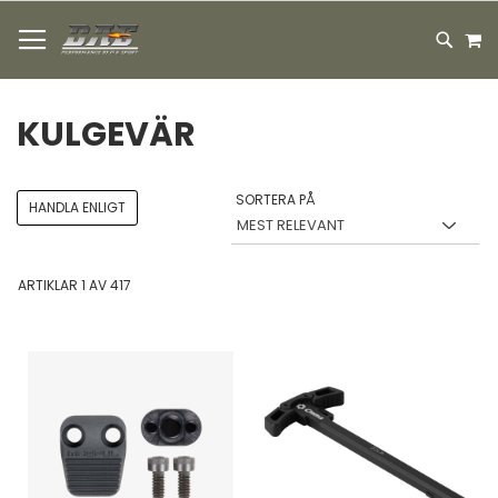
HOPPA
M
TILL
SEARC
INNEHÅLLET
KULGEVÄR
SORTERA PÅ
HANDLA ENLIGT
ARTIKLAR
1
AV
417