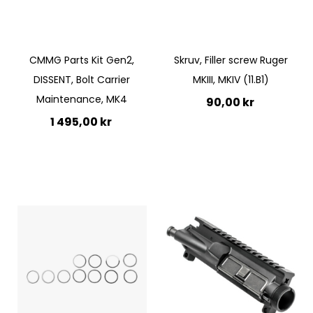
Quickview
CMMG Parts Kit Gen2,
Skruv, Filler screw Ruger
DISSENT, Bolt Carrier
MKIII, MKIV (11.B1)
Maintenance, MK4
90,00 kr
1 495,00 kr
Ej i lager
Lägg till i kundvagn
Quickview