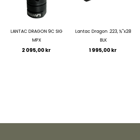
LANTAC DRAGON 9C SIG
Lantac Dragon .223, ½"x28
MPX
BLK
2 095,00 kr
1 995,00 kr
Lägg till i kundvagn
Lägg till i kundvagn
Quickview
Quickview