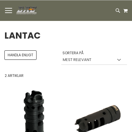
HOPPA
M
TILL
SEARC
INNEHÅLLET
LANTAC
SORTERA PÅ
HANDLA ENLIGT
2
ARTIKLAR