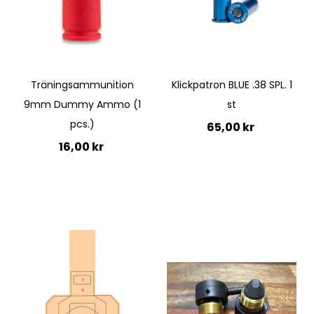
Träningsammunition
Klickpatron BLUE .38 SPL. 1
9mm Dummy Ammo (1
st
pcs.)
65,00 kr
16,00 kr
Lägg till i kundvagn
Lägg till i kundvagn