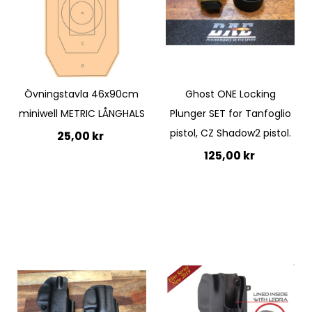
Quickview
Quickview
Övningstavla 46x90cm
Ghost ONE Locking
miniwell METRIC LÅNGHALS
Plunger SET for Tanfoglio
pistol, CZ Shadow2 pistol.
25,00 kr
125,00 kr
Lägg till i kundvagn
Lägg till i kundvagn