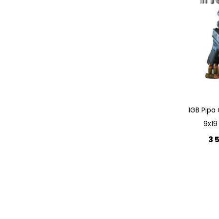
Quickview
IGB Pipa 
9x19
3 
Lägg 