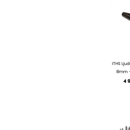
Quickview
ITHS Lju
8mm -
4 
Lägg 