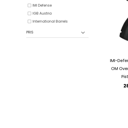
IMI Defense
IGB Austria
International Barrels
PRIS
IMI-Defe
OM Over
Pis
2
Lägg 