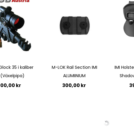
Quickview
Quickview
Glock 35 i kaliber
M-LOK Rail Section IMI
IMI Holst
 (Växelpipa)
ALUMIINIUM
Shadow
500,00 kr
300,00 kr
3
till i kundvagn
Ej i
Ej i
lager
lager