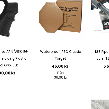
nse AR15/AR10 EG
Waterproof IPSC Classic
IGB Pipa
molding Plastic
Target
15cm TB
tol Grip, BLK
45,00 kr
5 
80,00 kr
Från
39,60 kr
Ej i
till i kundvagn
lager
Lägg till i kundvagn