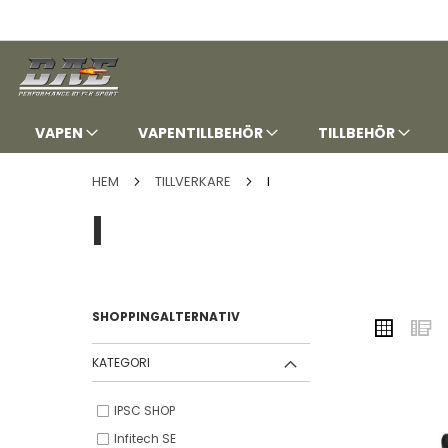
HOPPA
TILL
INNEHÅLLET
VAPEN
VAPENTILLBEHÖR
TILLBEHÖR
HEM
TILLVERKARE
I
I
SHOPPINGALTERNATIV
VISA
Rutnä
L
SOM
KATEGORI
IPSC SHOP
Infitech SE