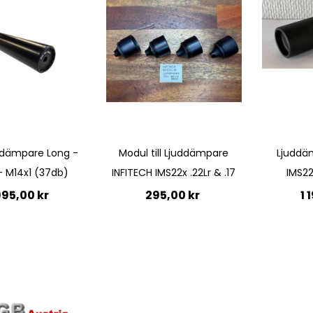
Quickview
Quickview
ddämpare Long -
Modul till Ljuddämpare
Ljuddä
 M14x1 (37db)
INFITECH IMS22x .22Lr & .17
IMS22
995,00 kr
295,00 kr
1 
till i kundvagn
Lägg till i kundvagn
Lägg 