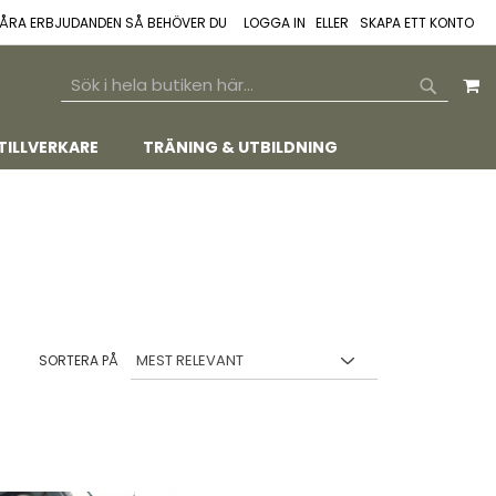
 VÅRA ERBJUDANDEN SÅ BEHÖVER DU
LOGGA IN
SKAPA ETT KONTO
M
SEARCH
SEARCH
TILLVERKARE
TRÄNING & UTBILDNING
SORTERA PÅ