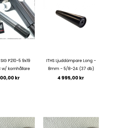
 SIG P210-5 9x19
ITHS Ljuddämpare Long -
 w/ kornhållare
8mm - 5/8-24 (37 db)
500,00 kr
4 995,00 kr
Lägg till i kundvagn