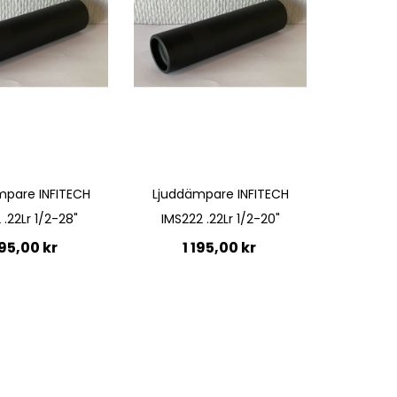
Quickview
mpare INFITECH
Ljuddämpare INFITECH
 .22Lr 1/2-28"
IMS222 .22Lr 1/2-20"
195,00 kr
1 195,00 kr
till i kundvagn
Lägg till i kundvagn