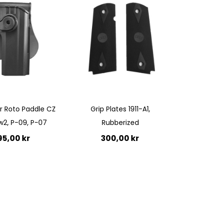
Quickview
er Roto Paddle CZ
Grip Plates 1911-A1,
2, P-09, P-07
Rubberized
95,00 kr
300,00 kr
Ej i
lager