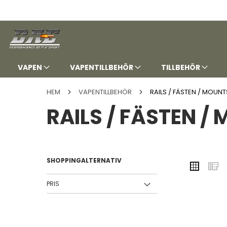
HOPPA
TILL
INNEHÅLLET
VAPEN
VAPENTILLBEHÖR
TILLBEHÖR
HEM
VAPENTILLBEHÖR
RAILS / FÄSTEN / MOUNT
RAILS / FÄSTEN /
SHOPPINGALTERNATIV
VISA
Rutnä
L
SOM
PRIS