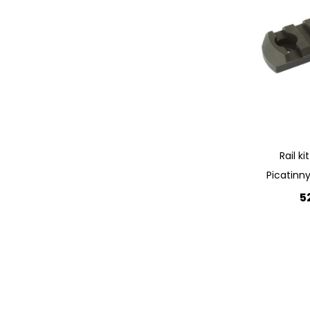
Quickview
Rail k
Picatinn
5
Lägg 