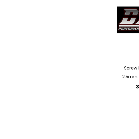
Quickview
Screw 
2,5mm M
3
Lägg 