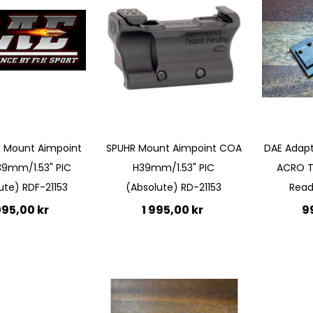
p Mount Aimpoint
SPUHR Mount Aimpoint COA
DAE Adapt
9mm/1.53" PIC
H39mm/1.53" PIC
ACRO T
ute) RDF-21153
(Absolute) RD-21153
Read
095,00 kr
1 995,00 kr
9
till i kundvagn
Lägg till i kundvagn
Lägg 