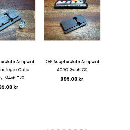
erplate Aimpoint
DAE Adapterplate Aimpoint
anfoglio Optic
ACRO Gen6 OR
y, M4x6 T20
995,00 kr
95,00 kr
Lägg till i kundvagn
till i kundvagn