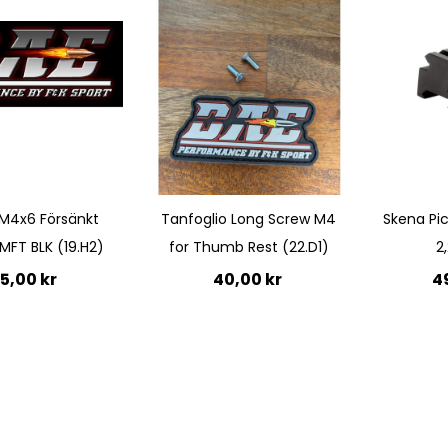
Quickview
Quickview
M4x6 Försänkt
Tanfoglio Long Screw M4
Skena Pic
FT BLK (19.H2)
for Thumb Rest (22.D1)
2
5,00 kr
40,00 kr
4
till i kundvagn
Lägg 
Ej i
lager