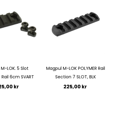
Quickview
t M-LOK. 5 Slot
Magpul M-LOK POLYMER Rail
y Rail 6cm SVART
Section 7 SLOT, BLK
25,00 kr
225,00 kr
Lägg till i kundvagn