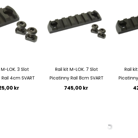
Quickview
Quickview
it M-LOK. 3 Slot
Rail kit M-LOK. 7 Slot
Rail ki
y Rail 4cm SVART
Picatinny Rail 8cm SVART
Picatinn
25,00 kr
745,00 kr
4
till i kundvagn
Lägg till i kundvagn
Ej i
lager