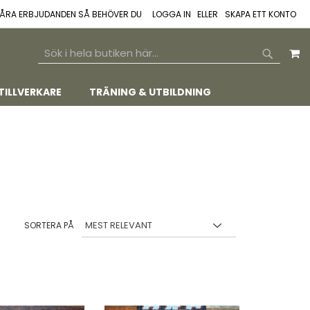
 VÅRA ERBJUDANDEN SÅ BEHÖVER DU
LOGGA IN
SKAPA ETT KONTO
M
SEARCH
SEARCH
TILLVERKARE
TRÄNING & UTBILDNING
SORTERA PÅ