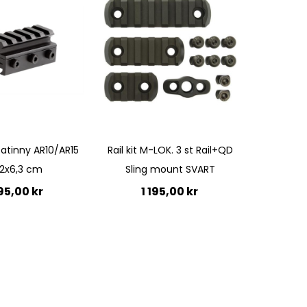
Quickview
atinny AR10/AR15
Rail kit M-LOK. 3 st Rail+QD
,2x6,3 cm
Sling mount SVART
95,00 kr
1 195,00 kr
till i kundvagn
Lägg till i kundvagn