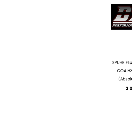
SPUHR Fli
COA H3
(Absol
3 
Lägg 