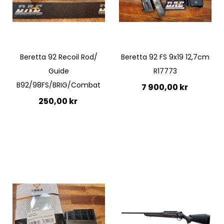
Quickview
Beretta 92 Recoil Rod/
Beretta 92 FS 9x19 12,7cm
Guide
R17773
B92/98FS/BRIG/Combat
7 900,00 kr
250,00 kr
Ej i lager
Lägg till i kundvagn