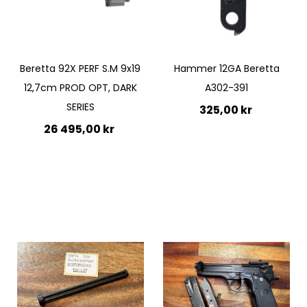
Beretta 92X PERF S.M 9x19
Hammer 12GA Beretta
12,7cm PROD OPT, DARK
A302-391
SERIES
325,00 kr
26 495,00 kr
Ej i lager
Lägg till i kundvagn
Quickview