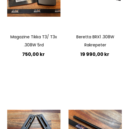
Quickview
Quickview
Magazine Tikka T3/ T3x
Beretta BRX1 .308W
.308W 5rd
Rakrepeter
750,00 kr
19 990,00 kr
Lägg till i kundvagn
Ej i lager