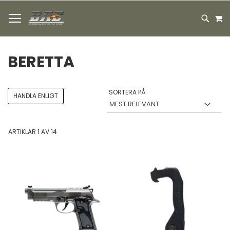
HOPPA
M
TILL
SEARC
INNEHÅLLET
BERETTA
SORTERA PÅ
HANDLA ENLIGT
ARTIKLAR
1
AV
14