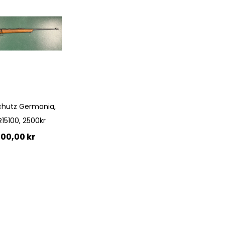
chutz Germania,
R15100, 2500kr
500,00 kr
till i kundvagn