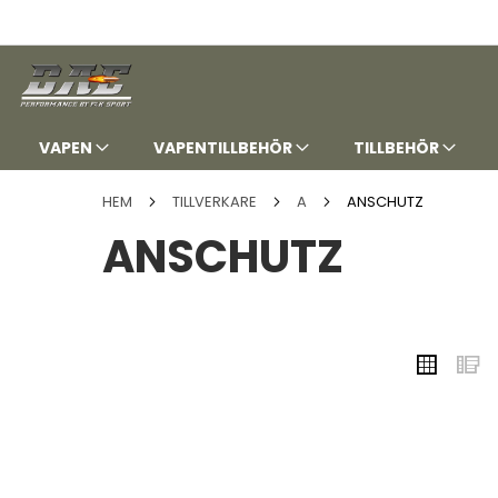
HOPPA
TILL
INNEHÅLLET
VAPEN
VAPENTILLBEHÖR
TILLBEHÖR
HEM
TILLVERKARE
A
ANSCHUTZ
ANSCHUTZ
VISA
Rutnä
L
SOM