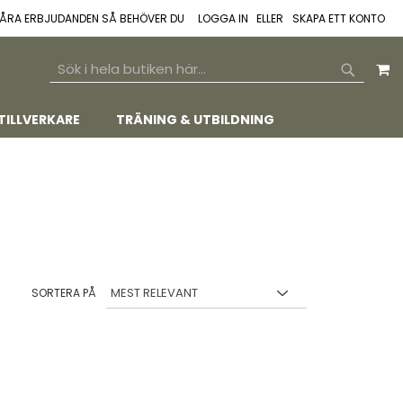
 VÅRA ERBJUDANDEN SÅ BEHÖVER DU
LOGGA IN
SKAPA ETT KONTO
M
SEARCH
SEARCH
TILLVERKARE
TRÄNING & UTBILDNING
SORTERA PÅ