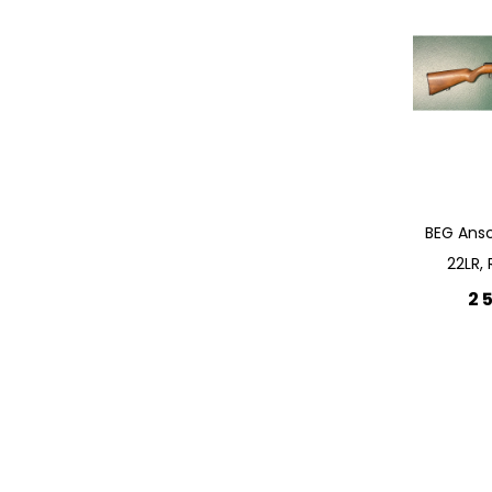
BEG Ans
22LR, 
2 
Lägg 