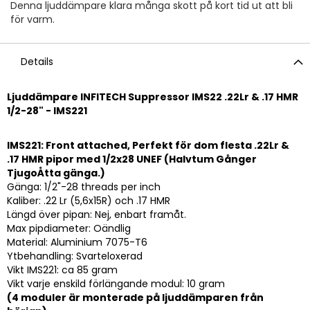
Denna ljuddämpare klara många skott på kort tid ut att bli
för varm.
Details
Ljuddämpare INFITECH Suppressor IMS22 .22Lr & .17 HMR
1/2-28" - IMS221
IMS221: Front attached, Perfekt för dom flesta .22Lr &
.17 HMR pipor med 1/2x28 UNEF (Halvtum Gånger
TjugoÅtta gänga.)
Gänga: 1/2"-28 threads per inch
Kaliber: .22 Lr (5,6x15R) och .17 HMR
Längd över pipan: Nej, enbart framåt.
Max pipdiameter: Oändlig
Material: Aluminium 7075-T6
Ytbehandling: Svarteloxerad
Vikt IMS221: ca 85 gram
Vikt varje enskild förlängande modul: 10 gram
(4 moduler är monterade på ljuddämparen från