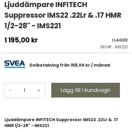
till
Ljuddämpare INFITECH
början
Suppressor IMS22 .22Lr & .17 HMR
av
bildgalleriet
1/2-28" - IMS221
1 195,00 kr
I LAGER
SKU
IMS221
Delbetalning från
158,00 kr
/ månad
Lägg till i kundvagn
-
+
Ljuddämpare INFITECH Suppressor IMS22 .22Lr & .17
HMR 1/2-28" - IMS221