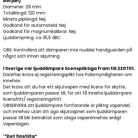
början)
Diameter: 29 mm
Totallängd: 120 mm
Minsta piplängd: Nej
Godkänd för automateld: Nej.
Godkänd för magnumkalibrar: Nej.
Ljuddämpning: ca 35,5 dBC
OBS: Kontrollera att dämparen inte nuddar handguarden på
något sätt innan skjutning.
I Sverige var ljuddämpare licenspliktiga fram till 220701.
Därefter krävs ej registreringsplikt hos Polismyndigheten om
innehav.
Det krävs att du har ett skjutvapen med licens för skytte,
som ljuddämparen passar till, för att få inneha ljuddämpare
licensfritt/ registreringsfritt.
OBSERVERA att ljuddämpare fortfarande är pliktig vapendel,
och innehav utan att äga skjutvapnet som ljuddämparen
passar till blir betraktat som olaga vapeninnehav enligt
Vapenlagen.
'*Det finstilta*