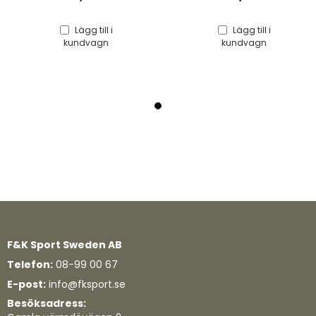
Lägg till i
Lägg till i
kundvagn
kundvagn
F&K Sport Sweden AB
Telefon:
08-99 00 67
E-post:
info@fksport.se
Besöksadress: