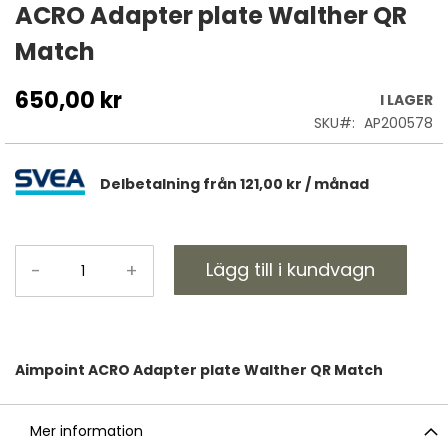
till
ACRO Adapter plate Walther QR
början
Match
av
bildgalleriet
650,00 kr
I LAGER
SKU
AP200578
Delbetalning från
121,00 kr
/ månad
Lägg till i kundvagn
-
+
Aimpoint ACRO Adapter plate Walther QR Match
Mer information