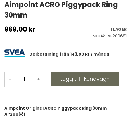
till
Aimpoint ACRO Piggypack Ring
början
30mm
av
bildgalleriet
969,00 kr
I LAGER
SKU
AP200681
Delbetalning från
143,00 kr
/ månad
Lägg till i kundvagn
-
+
Aimpoint Original ACRO Piggypack Ring 30mm -
AP200681