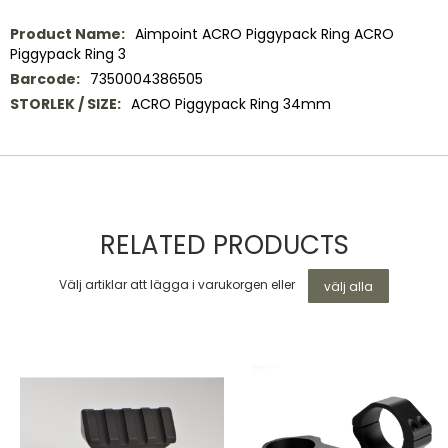
Mer
Aimpoint ACRO Piggypack Ring ACRO
information
Piggypack Ring 3
7350004386505
ACRO Piggypack Ring 34mm
RELATED PRODUCTS
Välj artiklar att lägga i varukorgen eller
välj alla