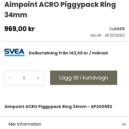
till
Aimpoint ACRO Piggypack Ring
början
34mm
av
bildgalleriet
969,00 kr
I LAGER
SKU
AP200682
Delbetalning från
143,00 kr
/ månad
Lägg till i kundvagn
-
+
Aimpoint ACRO Piggypack Ring 34mm - AP200682
Mer information