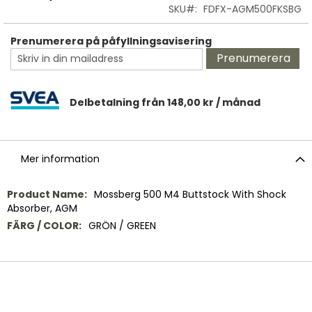
SKU
FDFX-AGM500FKSBG
Prenumerera på påfyllningsavisering
Prenumerera
Delbetalning från
148,00 kr
/ månad
Mer information
Mer
Mossberg 500 M4 Buttstock With Shock
information
Absorber, AGM
GRÖN / GREEN