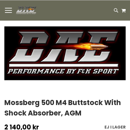
HOPPA
M
TILL
SEARC
INNEHÅLLET
Hoppa
till
slutet
av
bildgalleriet
Hoppa
till
Mossberg 500 M4 Buttstock With
början
Shock Absorber, AGM
av
bildgalleriet
2 140,00 kr
EJ I LAGER