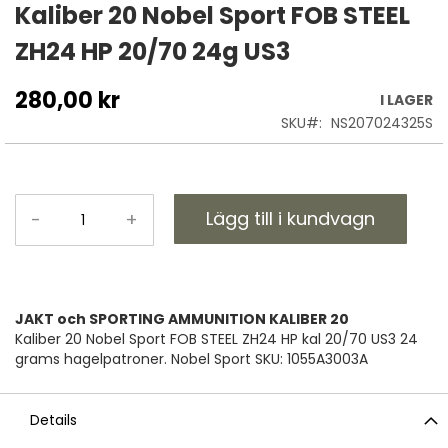
till
Kaliber 20 Nobel Sport FOB STEEL
början
ZH24 HP 20/70 24g US3
av
bildgalleriet
280,00 kr
I LAGER
SKU
NS207024325S
Lägg till i kundvagn
-
+
JAKT och SPORTING AMMUNITION KALIBER 20
Kaliber 20 Nobel Sport FOB STEEL ZH24 HP kal 20/70 US3 24
grams hagelpatroner. Nobel Sport SKU: 1055A3003A
Details