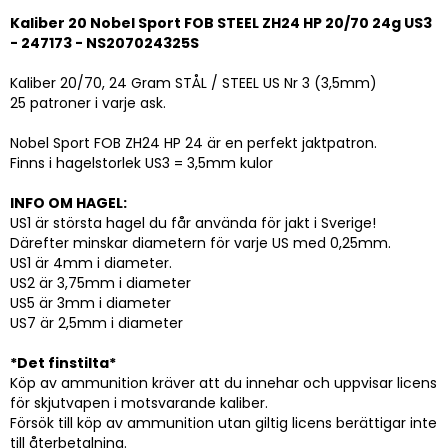
Kaliber 20 Nobel Sport FOB STEEL ZH24 HP 20/70 24g US3
- 247173 - NS207024325S
Kaliber 20/70, 24 Gram STÅL / STEEL US Nr 3 (3,5mm)
25 patroner i varje ask.
Nobel Sport FOB ZH24 HP 24 är en perfekt jaktpatron.
Finns i hagelstorlek US3 = 3,5mm kulor
INFO OM HAGEL:
US1 är största hagel du får använda för jakt i Sverige!
Därefter minskar diametern för varje US med 0,25mm.
US1 är 4mm i diameter.
US2 är 3,75mm i diameter
US5 är 3mm i diameter
US7 är 2,5mm i diameter
*Det finstilta*
Köp av ammunition kräver att du innehar och uppvisar licens
för skjutvapen i motsvarande kaliber.
Försök till köp av ammunition utan giltig licens berättigar inte
till återbetalning.