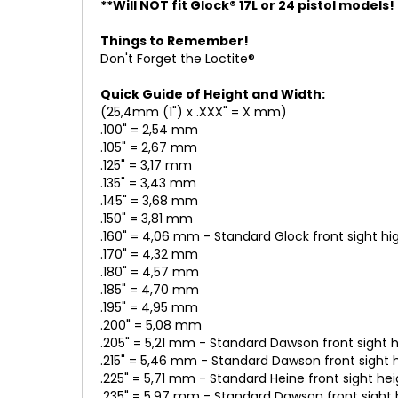
**Will NOT fit Glock® 17L or 24 pistol models!
Things to Remember!
Don't Forget the Loctite®
Quick Guide of Height and Width:
(25,4mm (1") x .XXX" = X mm)
.100" = 2,54 mm
.105" = 2,67 mm
.125" = 3,17 mm
.135" = 3,43 mm
.145" = 3,68 mm
.150" = 3,81 mm
.160" = 4,06 mm - Standard Glock front sight hi
.170" = 4,32 mm
.180" = 4,57 mm
.185" = 4,70 mm
.195" = 4,95 mm
.200" = 5,08 mm
.205" = 5,21 mm - Standard Dawson front sight 
.215" = 5,46 mm - Standard Dawson front sight 
.225" = 5,71 mm - Standard Heine front sight he
.235" = 5,97 mm - Standard Dawson front sight