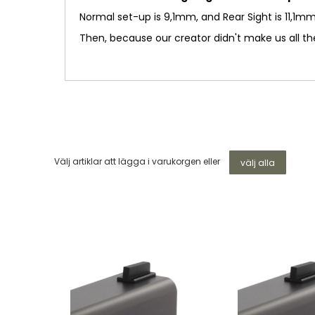
Normal set-up is 9,1mm, and Rear Sight is 11,1
Then, because our creator didn't make us all the 
Välj artiklar att lägga i varukorgen eller
välj alla