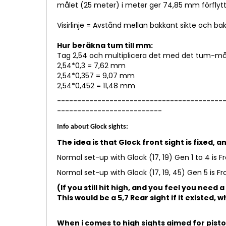
målet (25 meter) i meter ger 74,85 mm förflyttn
Visirlinje = Avstånd mellan bakkant sikte och ba
Hur beräkna tum till mm:
Tag 2,54 och multiplicera det med det tum-måt
2,54*0,3 = 7,62 mm
2,54*0,357 = 9,07 mm
2,54*0,452 = 11,48 mm
-----------------------------------------
--------------------------
Info about Glock sights:
The idea is that Glock front sight is fixed,
Normal set-up with Glock (17, 19) Gen 1 to 4 is 
Normal set-up with Glock (17, 19, 45) Gen 5 is F
(If you still hit high, and you feel you need a
This would be a 5,7 Rear sight if it existed, w
When i comes to high sights aimed for pisto