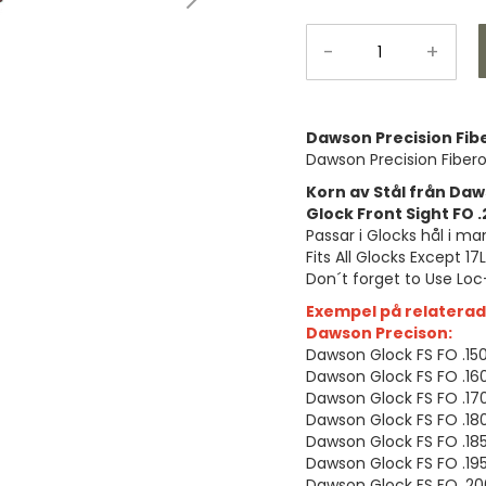
-
+
Dawson Precision Fiber
Dawson Precision Fiberop
Korn av Stål från Daw
Glock Front Sight FO 
Passar i Glocks hål i ma
Fits All Glocks Except 17
Don´t forget to Use Loc
Exempel på relaterad
Dawson Precison:
Dawson Glock FS FO .15
Dawson Glock FS FO .1
Dawson Glock FS FO .1
Dawson Glock FS FO .1
Dawson Glock FS FO .18
Dawson Glock FS FO .19
Dawson Glock FS FO .2