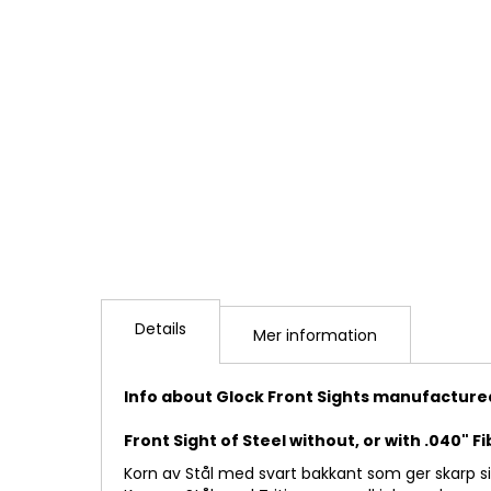
Details
Mer information
Info about Glock Front Sights manufactured
Front Sight of Steel without, or with .040" Fi
Korn av Stål med svart bakkant som ger skarp s