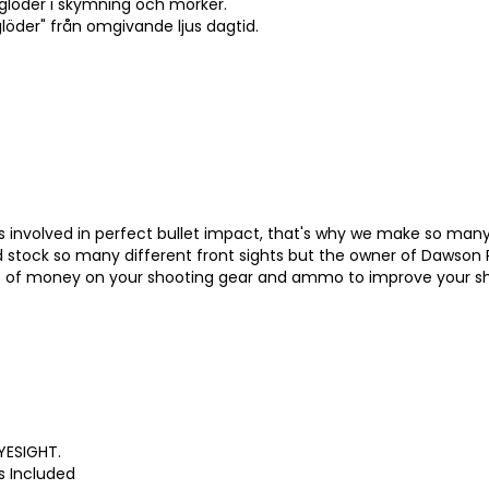
glöder i skymning och mörker.
löder" från omgivande ljus dagtid.
involved in perfect bullet impact, that's why we make so many d
d stock so many different front sights but the owner of Dawson Pr
lot of money on your shooting gear and ammo to improve your sho
YESIGHT.
ns Included