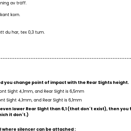
ing av träff.
kkant korn.
t du har, tex 0,3 tum.
--------------------------------------------------------
 and you change point of impact with the Rear Sights height.
Front Sight 4,1mm, and Rear Sight is 6,5mm
ront Sight 4,1mm, and Rear Sight is 6,1mm
 even lower Rear SIght than 6,1 (that don´t exist), then you f
hich it don´t.)
l where silencer can be attached :