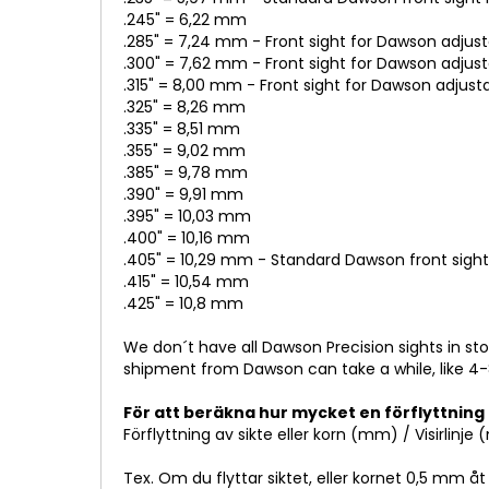
.245" = 6,22 mm
.285" = 7,24 mm - Front sight for Dawson adjust
.300" = 7,62 mm - Front sight for Dawson adjust
.315" = 8,00 mm - Front sight for Dawson adjust
.325" = 8,26 mm
.335" = 8,51 mm
.355" = 9,02 mm
.385" = 9,78 mm
.390" = 9,91 mm
.395" = 10,03 mm
.400" = 10,16 mm
.405" = 10,29 mm - Standard Dawson front sight 
.415" = 10,54 mm
.425" = 10,8 mm
We don´t have all Dawson Precision sights in sto
shipment from Dawson can take a while, like 4
För att beräkna hur mycket en förflyttning 
Förflyttning av sikte eller korn (mm) / Visirlinje 
Tex. Om du flyttar siktet, eller kornet 0,5 mm åt