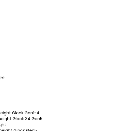
ght
height Glock Gen1-4
height Glock 34 Gen5
ight
 height Glock Gen5