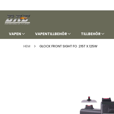
HOPPA
TILL
INNEHÅLLET
VAPEN
VAPENTILLBEHÖR
TILLBEHÖR
HEM
GLOCK FRONT SIGHT FO .215T X.125W
Hoppa
till
slutet
av
bildgalleriet