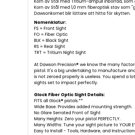
Korn av Stål med Tritium-ampull inborrad, som 
Korn av Stål med 1,0 mm fiberoptisk stav som "g
Dawsonkornet blir lättare att hitta för skytten.
Nomenklatur:
FS = Front Sight
FO = Fiber Optic
BLK = Black Sight
RS = Rear Sight
TRT = Tritium Night Sight
At Dawson Precision® we know the many factors 
pistol. It's a big undertaking to manufacture an
is not zeroed properly is useless. You spend a 
sights set to impact perfectly.
Glock Fiber Optic Sight Details:
FITS all Glock® pistols.**
Wide Base: Provides added mounting strength.
No Glare Serrated Front of Sight
Many Heights: Zero your pistol PERFECTLY.
Many Widths: Tune your sight picture to YOUR E
Easy to Install - Tools, Hardware, and Instructio