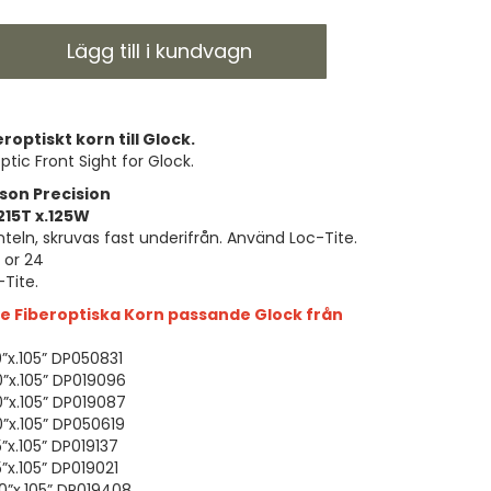
Lägg till i kundvagn
optiskt korn till Glock.
tic Front Sight for Glock.
son Precision
.215T x.125W
nteln, skruvas fast underifrån. Använd Loc-Tite.
L or 24
-Tite.
e Fiberoptiska Korn passande Glock från
0”x.105” DP050831
60”x.105” DP019096
70”x.105” DP019087
80”x.105” DP050619
5”x.105” DP019137
5”x.105” DP019021
00”x.105” DP019408