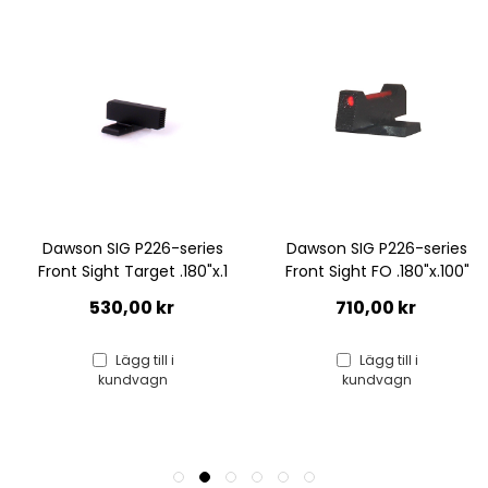
eries
Dawson SIG P226-series
Dawson SIG P-series
80"x.1
Front Sight FO .180"x.100"
Sight Fiber Optic .
710,00 kr
710,00 kr
Lägg till i
Lägg till i
kundvagn
kundvagn