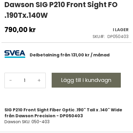
till
Dawson SIG P210 Front Sight FO
början
.190Tx.140W
av
bildgalleriet
790,00 kr
I LAGER
SKU
DP050403
Delbetalning från
131,00 kr
/ månad
Lägg till i kundvagn
-
+
SIG P210 Front Sight Fiber Optic .190" Tall x .140" Wide
från Dawson Precision - DP050403
Dawson SKU: 050-403