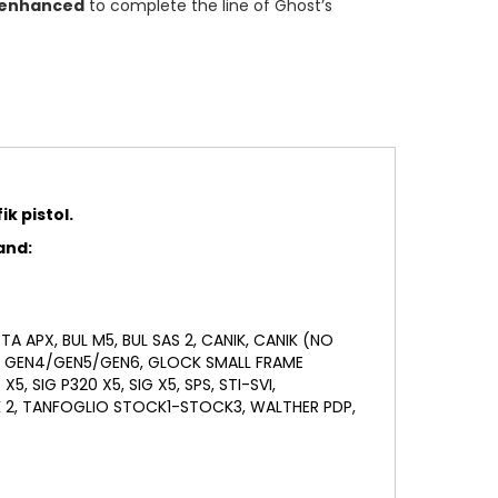
enhanced
to complete the line of Ghost’s
k pistol.
and:
A APX, BUL M5, BUL SAS 2, CANIK, CANIK (NO
/35 GEN4/GEN5/GEN6, GLOCK SMALL FRAME
5, SIG P320 X5, SIG X5, SPS, STI-SVI,
 2, TANFOGLIO STOCK1-STOCK3, WALTHER PDP,