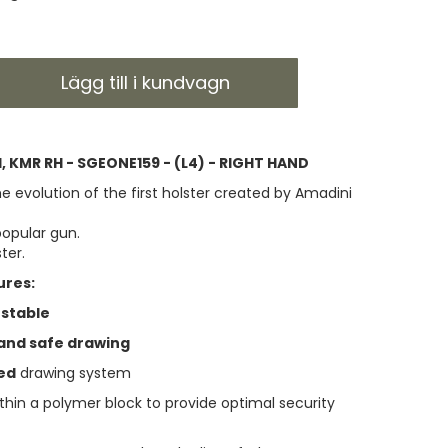
Lägg till i kundvagn
, KMR RH - SGEONE159 - (L4) - RIGHT HAND
e evolution of the first holster created by Amadini
popular gun.
ter.
ures:
stable
 and safe drawing
ed
drawing system
thin a polymer block to provide optimal security