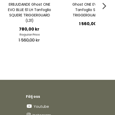
DE Ghost ONE
Ghost ONE EVO 61 LH
GHOST
1 LH Tanfoglio
Tanfoglio SQUERE
TRIGGERGUARD
TRIGGERGUARD (L31)
(L31)
1 560,00 kr
,00 kr
lar Price
60,00 kr
Följ oss
Youtube