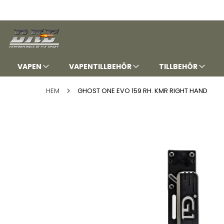
HOPPA
TILL
INNEHÅLLET
VAPEN
VAPENTILLBEHÖR
TILLBEHÖR
HEM
GHOST ONE EVO 159 RH. KMR RIGHT HAND
Hoppa
till
slutet
av
bildgalleriet