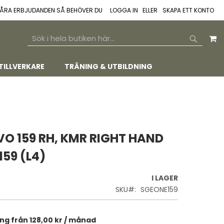
 VÅRA ERBJUDANDEN SÅ BEHÖVER DU
LOGGA IN
SKAPA ETT KONTO
M
SEARCH
SEARCH
TILLVERKARE
TRÄNING & UTBILDNING
O 159 RH, KMR RIGHT HAND
159 (L4)
I LAGER
SKU
SGEONE159
ing från
128,00 kr
/ månad