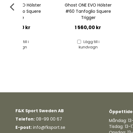
lster
Ghost ONE EVO Hölster
GHOST ONE E
quere
#60 Tanfoglio Squere
GLOCK 17/19
Trigger
(Gen1-6
r
1 560,00 kr
1 560,0
Lägg till i
kundvagn
F&K Sport Sweden AB
Öppettide
Telefon:
08-99 00 67
Måndag: 13
Tisdag: 13-1
E-post:
info@fksport.se
Onsdag: 13