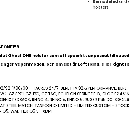
Remodeled
and
holsters
GEONE159
det Ghost ONE hölster som ett specifikt anpassat till specifi
 anger vapenmodell, och om det är Left Hand, eller Right H
 92/92-1/96/98 – TAURUS 24/7, BERETTA 92X/PERFORMANCE, BERETT
DOW2, CZ SP01, CZ TS2, CZ TSO, ECHELON SPRINGFIELD, GLOCK 34
OENIX REDBACK, RHINO 4, RHINO 5, RHINO 6, RUGER P95 DC, SIG 226 X
T STEEL MATCH, TANFOGLIO LIMITED – LIMITED CUSTOM – STOCK
R Q5, WALTHER Q5 SF, XDM