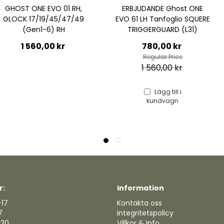
VO 01 RH,
ERBJUDANDE Ghost ONE
ERBJUDAN
/45/47/49
EVO 61 LH Tanfoglio SQUERE
EVO BLUE 6
) RH
TRIGGERGUARD (L31)
SQUERE 
Special
0 kr
780,00 kr
Price
Special
780
Regular Price
Price
1 560,00 kr
Regu
1 5
Lägg till i
kundvagn
r:
Information
-17
Kontakta oss
7
Integritetspolicy
-20
Villkor & Info