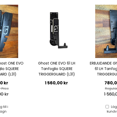
Ghost ONE EVO 61 LH
ERBJUDANDE Ghost ONE EVO
Tanfoglio SQUERE
61 LH Tanfoglio SQUERE
TRIGGERGUARD (L31)
TRIGGERGUARD (L31)
Special
1 560,00 kr
780,00 kr
Price
Regular Price
1 560,00 kr
Lägg till i
kundvagn