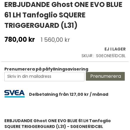
till
ERBJUDANDE Ghost ONE EVO BLUE
början
61 LH Tanfoglio SQUERE
av
bildgalleriet
TRIGGERGUARD (L31)
780,00 kr
1 560,00 kr
EJ I LAGER
SKU
SGEONE61DCBL
Prenumerera på påfyllningsavisering
Prenumerera
Delbetalning från
127,00 kr
/ månad
ERBJUDANDE Ghost ONE EVO BLUE 61 LH Tanfoglio
SQUERE TRIGGERGUARD (L31) - SGEONE61DCBL