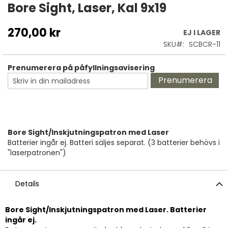
till
Bore Sight, Laser, Kal 9x19
början
av
270,00 kr
EJ I LAGER
bildgalleriet
SKU
SCBCR-11
Prenumerera på påfyllningsavisering
Prenumerera
Bore Sight/Inskjutningspatron med Laser
Batterier ingår ej. Batteri säljes separat. (3 batterier behövs i
"laserpatronen")
Details
Bore Sight/Inskjutningspatron med Laser. Batterier
ingår ej.