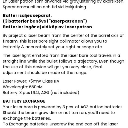
En Laser patron som används vid grovjustering av kikarsikten.
Sparar ammunition och tid vid inskjutning.
Batteri säljes separat.
(3 batterier behövs i "laserpatronen")
Batterier ingår ej vid köp av Laserpatron.
By project a laser beam from the center of the barrel axis of
firearm, this laser bore sight collimator allows you to
instantly & accurately set your sight or scope etc.
The laser light emitted from the laser bore tool travels in a
straight line while the bullet follows a trajectory. Even though
the use of this device will get you very close, final
adjustment should be made at the range.
Laser Power: <5mW Class IIIA
Wavelength: 650nM
Battery: 3 pcs LR41, AG3 (not included)
BATTERY EXCHANGE
Your laser bore is powered by 3 pcs. of AG3 button batteries.
Should the beam grow dim or not turn on, you'll need to
exchange the batteries.
To Exchange batteries, unscrew the end cap off the laser