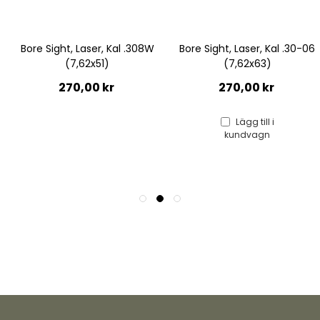
08W
Bore Sight, Laser, Kal .30-06
Bore Sight, Laser, Kal 1
(7,62x63)
Hagelgevär
270,00 kr
270,00 kr
Lägg till i
kundvagn