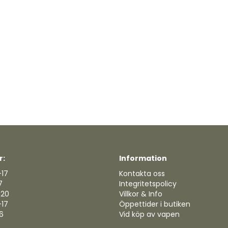
r:
Information
-17
Kontakta oss
7
Integritetspolicy
-20
Villkor & Info
-17
Öppettider i butiken
16
Vid köp av vapen