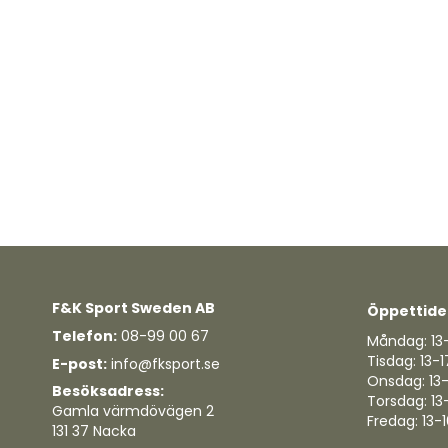
F&K Sport Sweden AB
Öppettide
Telefon:
08-99 00 67
Måndag: 13
Tisdag: 13-1
E-post:
info@fksport.se
Onsdag: 13
Besöksadress:
Torsdag: 13
Gamla värmdövägen 2
Fredag: 13-
131 37 Nacka