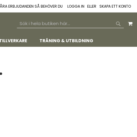
 VÅRA ERBJUDANDEN SÅ BEHÖVER DU
LOGGA IN
SKAPA ETT KONTO
M
SEARCH
SEARCH
TILLVERKARE
TRÄNING & UTBILDNING
.