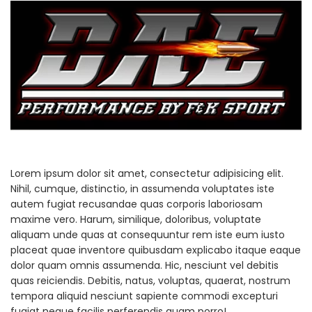
Lorem ipsum dolor sit amet, consectetur adipisicing elit.
Nihil, cumque, distinctio, in assumenda voluptates iste
autem fugiat recusandae quas corporis laboriosam
maxime vero. Harum, similique, doloribus, voluptate
aliquam unde quas at consequuntur rem iste eum iusto
placeat quae inventore quibusdam explicabo itaque eaque
dolor quam omnis assumenda. Hic, nesciunt vel debitis
quas reiciendis. Debitis, natus, voluptas, quaerat, nostrum
tempora aliquid nesciunt sapiente commodi excepturi
fugiat neque facilis perferendis quam porro!