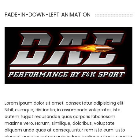
FADE-IN-DOWN-LEFT ANIMATION
Lorem ipsum dolor sit amet, consectetur adipisicing elit.
Nihil, cumque, distinctio, in assumenda voluptates iste
autem fugiat recusandae quas corporis laboriosam
maxime vero. Harum, similique, doloribus, voluptate
aliquam unde quas at consequuntur rem iste eum iusto
placeat quae inventore quibusdam explicabo itaque eaque