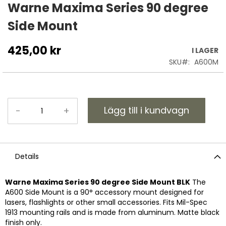
till
Warne Maxima Series 90 degree
början
Side Mount
av
bildgalleriet
425,00 kr
I LAGER
SKU
A600M
Lägg till i kundvagn
-
+
Details
Warne Maxima Series 90 degree Side Mount BLK
The
A600 Side Mount is a 90° accessory mount designed for
lasers, flashlights or other small accessories. Fits Mil-Spec
1913 mounting rails and is made from aluminum. Matte black
finish only.