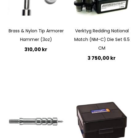
Brass & Nylon Tip Armorer
Verktyg Redding National
Hammer (3oz)
Match (NM-C) Die Set 6.5
CM
310,00 kr
3 750,00 kr
Lägg till i kundvagn
Lägg till i kundvagn
Quickview