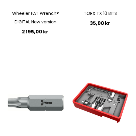
Wheeler FAT Wrench®
TORX TX 10 BITS
DIGITAL New version
35,00 kr
2 195,00 kr
Lägg till i kundvagn
Lägg till i kundvagn
Quickview
Quickview