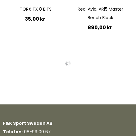
TORX TX 8 BITS
Real Avid, AR15 Master
Bench Block
35,00 kr
890,00 kr
Lägg till i kundvagn
Lägg till i kundvagn
Quickview
Quickview
F&K Sport Sweden AB
Telefon:
08-99 00 67