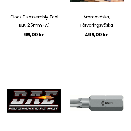
Glock Disassembly Tool
Ammoväska,
BLK, 2,5mm (A)
Förvaringsväska
95,00 kr
495,00 kr
Lägg till i kundvagn
Ej i lager
Quickview
Quickview