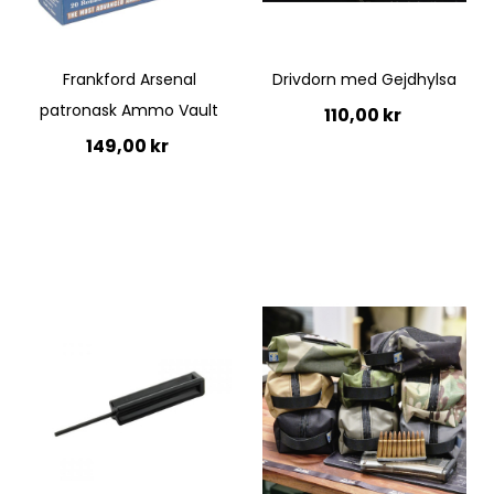
Frankford Arsenal
Drivdorn med Gejdhylsa
patronask Ammo Vault
110,00 kr
149,00 kr
Lägg till i kundvagn
Ej i lager
Quickview
Quickview