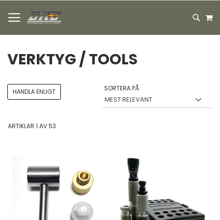
HOPPA
M
TILL
SEARC
INNEHÅLLET
VERKTYG / TOOLS
SORTERA PÅ
HANDLA ENLIGT
ARTIKLAR
1
AV
53