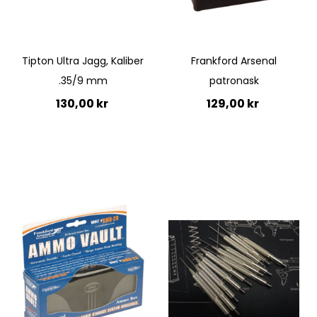
Quickview
Tipton Ultra Jagg, Kaliber
Frankford Arsenal
.35/9 mm
patronask
130,00 kr
129,00 kr
Lägg till i kundvagn
Lägg till i kundvagn
Quickview
Quickview