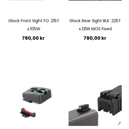
Glock Front Sight FO .215T
Glock Rear Sight BLK .225T
x.105W
x.135N MOS Fixed
790,00 kr
790,00 kr
Lägg till i kundvagn
Lägg till i kundvagn
Quickview
Quickview