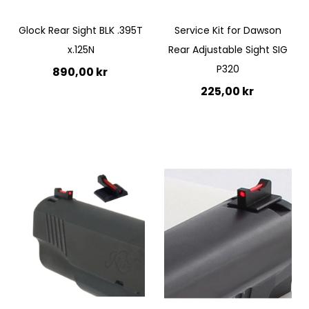
Glock Rear Sight BLK .395T
Service Kit for Dawson
x.125N
Rear Adjustable Sight SIG
P320
890,00 kr
225,00 kr
Lägg till i kundvagn
Lägg till i kundvagn
Quickview
Quickview