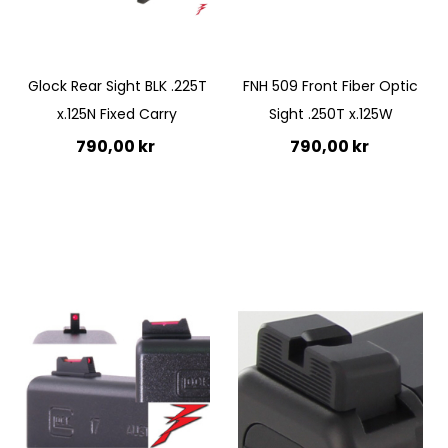
Glock Rear Sight BLK .225T
FNH 509 Front Fiber Optic
x.125N Fixed Carry
Sight .250T x.125W
790,00 kr
790,00 kr
Lägg till i kundvagn
Ej i lager
Quickview
Quickview