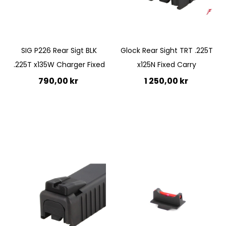
SIG P226 Rear Sigt BLK
Glock Rear Sight TRT .225T
.225T x135W Charger Fixed
x125N Fixed Carry
790,00 kr
1 250,00 kr
Ej i lager
Ej i lager
Quickview
Quickview