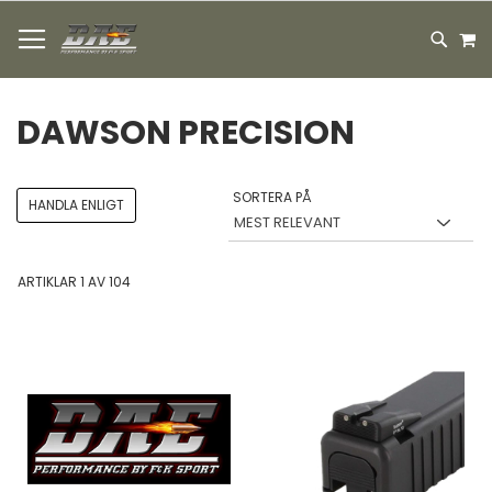
HOPPA
M
TILL
SEARC
INNEHÅLLET
DAWSON PRECISION
SORTERA PÅ
HANDLA ENLIGT
ARTIKLAR
1
AV
104