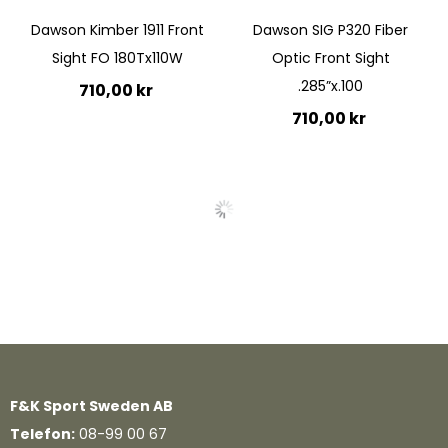
Dawson Kimber 1911 Front
Dawson SIG P320 Fiber
Sight FO 180Tx110W
Optic Front Sight
.285”x.100
710,00 kr
710,00 kr
Ej i lager
Lägg till i kundvagn
Quickview
Quickview
F&K Sport Sweden AB
Telefon:
08-99 00 67