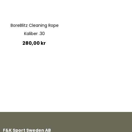
BoreBlitz Cleaning Rope
Kaliber .30
280,00 kr
Lägg till i kundvagn
Quickview
F&K Sport Sweden AB