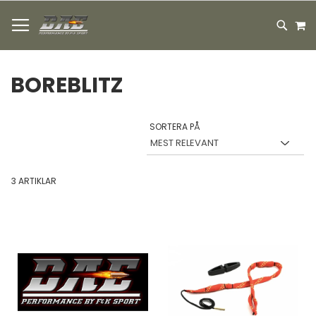
HOPPA
M
TILL
SEARC
INNEHÅLLET
BOREBLITZ
SORTERA PÅ
3
ARTIKLAR