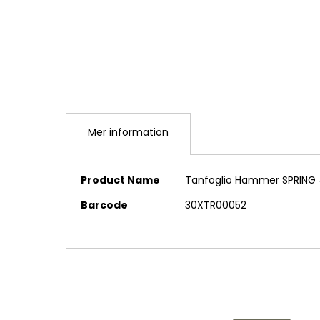
Mer information
Mer
Product Name
Tanfoglio Hammer SPRING #
information
Barcode
30XTR00052