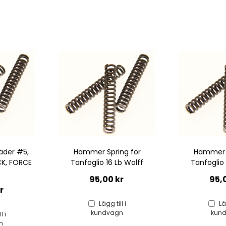
ing for
Hammer Spring for
Hammer
 Lb Wolff
Tanfoglio 14 Lb Wolff
Tanfogli
 kr
95,00 kr
95
ill i
Lägg till i
agn
kundvagn
ku