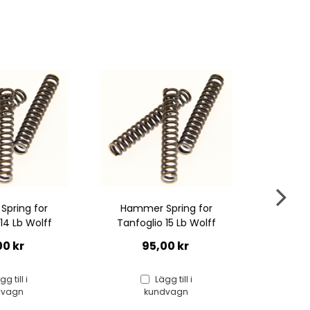
 Spring for
Tanfoglio Hammer SPRING
Tanfog
o 15 Lb Wolff
#4, 17Lb, STOCK
#1, 9,
,00 kr
95,00 kr
Lägg till i
ndvagn