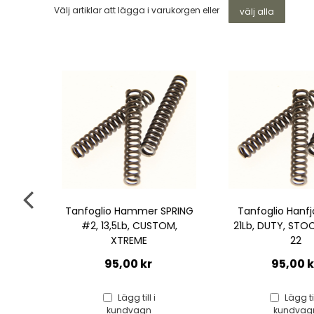
Välj artiklar att lägga i varukorgen eller
välj alla
 SPRING
Tanfoglio Hanfjäder #5,
Hammer Spr
TOM,
21Lb, DUTY, STOCK, FORCE
Tanfoglio 16
22
95,00
95,00 kr
Lägg t
kundv
Lägg till i
kundvagn