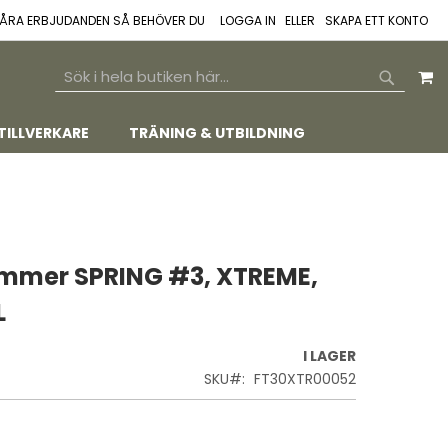
 VÅRA ERBJUDANDEN SÅ BEHÖVER DU
LOGGA IN
SKAPA ETT KONTO
M
SEARCH
SEARCH
TILLVERKARE
TRÄNING & UTBILDNING
mmer SPRING #3, XTREME,
L
I LAGER
SKU
FT30XTR00052