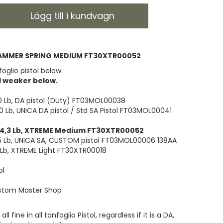
Lägg till i kundvagn
AMMER SPRING MEDIUM FT30XTR00052
oglio pistol below.
d weaker below.
0 Lb, DA pistol (Duty) FT03MOL00038
0 Lb, UNICA DA pistol / Std SA Pistol FT03MOL00041
14,3 Lb, XTREME Medium FT30XTR00052
,5 Lb, UNICA SA, CUSTOM pistol FT03MOL00006 138AA
 Lb, XTREME Light FT30XTR00018
ol
stom Master Shop
ll fine in all tanfoglio Pistol, regardless if it is a DA,