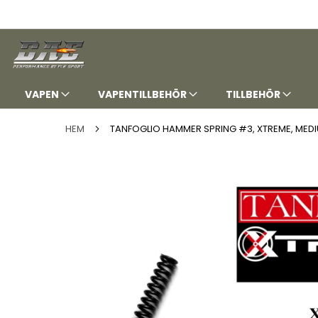
HOPPA
TILL
INNEHÅLLET
VAPEN
VAPENTILLBEHÖR
TILLBEHÖR
HEM
TANFOGLIO HAMMER SPRING #3, XTREME, MEDIU
Hoppa
till
slutet
av
bildgalleriet