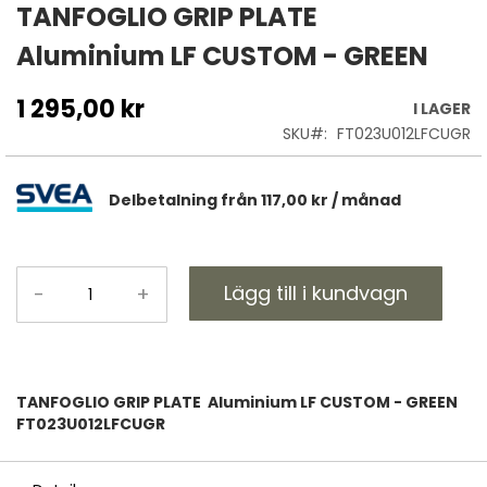
till
TANFOGLIO GRIP PLATE
början
Aluminium LF CUSTOM - GREEN
av
bildgalleriet
1 295,00 kr
I LAGER
SKU
FT023U012LFCUGR
Delbetalning från
117,00 kr
/ månad
Lägg till i kundvagn
-
+
TANFOGLIO GRIP PLATE Aluminium LF CUSTOM - GREEN
FT023U012LFCUGR