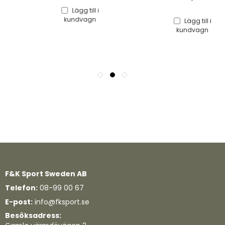
Lägg till i
kundvagn
Lägg till i
kundvagn
F&K Sport Sweden AB
Telefon:
08-99 00 67
E-post:
info@fksport.se
Besöksadress: