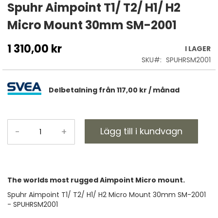
till
Spuhr Aimpoint T1/ T2/ H1/ H2
början
Micro Mount 30mm SM-2001
av
bildgalleriet
1 310,00 kr
I LAGER
SKU
SPUHRSM2001
Delbetalning från
117,00 kr
/ månad
Lägg till i kundvagn
-
+
The worlds most rugged Aimpoint Micro mount.
Spuhr Aimpoint T1/ T2/ H1/ H2 Micro Mount 30mm SM-2001
- SPUHRSM2001