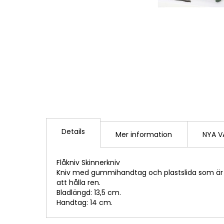
Hoppa
till
Details
början
Mer information
NYA V
av
bildgalleriet
Flåkniv Skinnerkniv
Kniv med gummihandtag och plastslida som är 
att hålla ren.
Bladlängd: 13,5 cm.
Handtag: 14 cm.