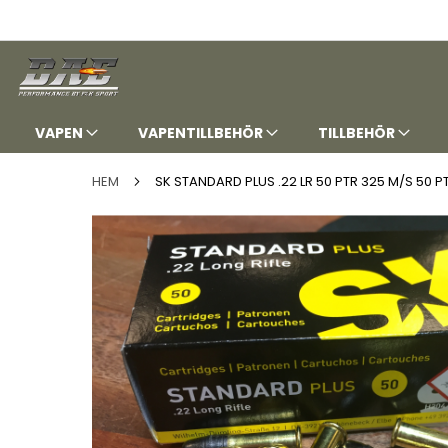
HOPPA
TILL
INNEHÅLLET
VAPEN
VAPENTILLBEHÖR
TILLBEHÖR
HEM
SK STANDARD PLUS .22 LR 50 PTR 325 M/S 50 P
Hoppa
till
slutet
av
bildgalleriet