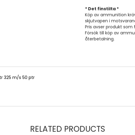
* Det finstilta *
Köp av ammunition kräve
skjutvapen i motsvarand
Pris avser produkt som fi
Försök till köp av ammuni
återbetalning.
ptr 325 m/s 50 ptr
RELATED PRODUCTS