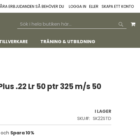
 VÅRA ERBJUDANDEN SÅ BEHÖVER DU
LOGGA IN
SKAPA ETT KONTO
M
SEARCH
SEARCH
TILLVERKARE
TRÄNING & UTBILDNING
lus .22 Lr 50 ptr 325 m/s 50
I LAGER
SKU
SK22STD
e och
Spara
10%