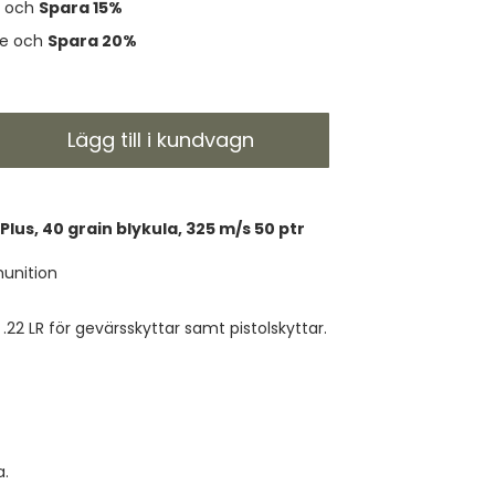
e och
Spara
15%
je och
Spara
20%
Lägg till i kundvagn
 Plus, 40 grain blykula, 325 m/s 50 ptr
munition
 .22 LR för gevärsskyttar samt pistolskyttar.
a.