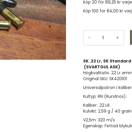
Köp 20 för
89,25 kr
varj
Köp 100 för
84,00 kr
var
-
+
SK .22 Lr, SK Standard
(SVARTGUL ASK)
Högkvalitativ .22 Lr am
Original SKU: SK420101
Universalpatron i kaliber
Kultyp: RN (Rundnos).
Kaliber: .22 LR.
Kulvikt: 2,59 g / 40 grain
V2,5m: 320 m/s
Egenskap: Fettad blykul