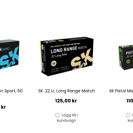
 Range Match
SK Pistol Match .22 Lr 50 ptr
SK .22 Lr
Speci
 kr
110,00 kr
12
ill i
Lägg till i
agn
kundvagn