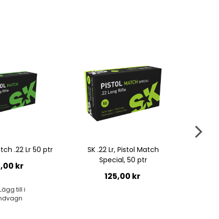
, Pistol Match
SK Rifle MATCH .22 Lr
SK .22 
al, 50 ptr
110,00 kr
5,00 kr