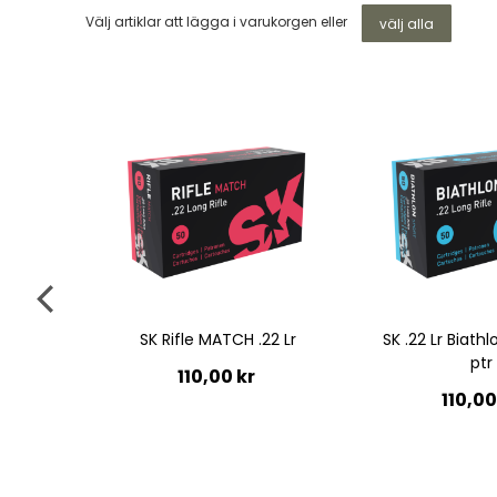
Välj artiklar att lägga i varukorgen eller
välj alla
22 Lr
SK .22 Lr Biathlon Sport, 50
SK .22 Lr, Long
ptr
125,00
110,00 kr
Lägg t
kundv