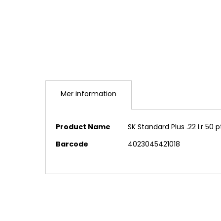
Mer information
Mer
Product Name
SK Standard Plus .22 Lr 50 
information
Barcode
4023045421018