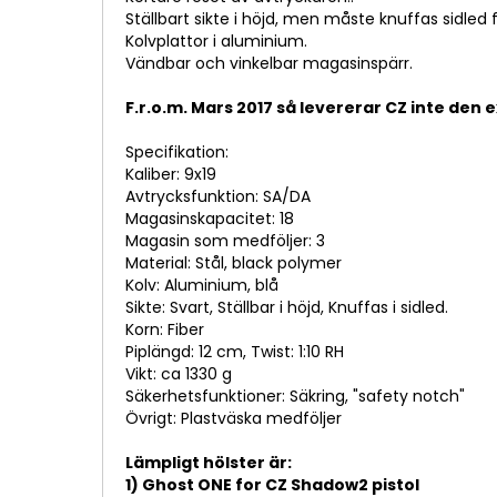
Ställbart sikte i höjd, men måste knuffas sidled f
Kolvplattor i aluminium.
Vändbar och vinkelbar magasinspärr.
F.r.o.m. Mars 2017 så levererar CZ inte den 
Specifikation:
Kaliber: 9x19
Avtrycksfunktion: SA/DA
Magasinskapacitet: 18
Magasin som medföljer: 3
Material: Stål, black polymer
Kolv: Aluminium, blå
Sikte: Svart, Ställbar i höjd, Knuffas i sidled.
Korn: Fiber
Piplängd: 12 cm, Twist: 1:10 RH
Vikt: ca 1330 g
Säkerhetsfunktioner: Säkring, "safety notch"
Övrigt: Plastväska medföljer
Lämpligt hölster är:
1) Ghost ONE for CZ Shadow2 pistol