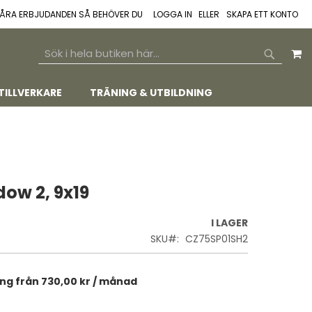
 VÅRA ERBJUDANDEN SÅ BEHÖVER DU
LOGGA IN
SKAPA ETT KONTO
M
SEARCH
SEARCH
TILLVERKARE
TRÄNING & UTBILDNING
dow 2, 9x19
I LAGER
SKU
CZ75SP01SH2
ing från
730,00 kr
/ månad