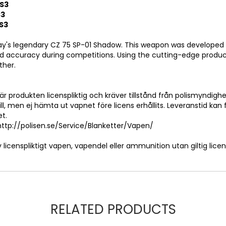
 S3
S3
 S3
y's legendary CZ 75 SP-01 Shadow. This weapon was developed in
and accuracy during competitions. Using the cutting-edge produ
ther.
r produkten licenspliktig och kräver tillstånd från polismyndigh
ill, men ej hämta ut vapnet före licens erhållits. Leveranstid ka
et.
 http://polisen.se/Service/Blanketter/Vapen/
v licenspliktigt vapen, vapendel eller ammunition utan giltig licen
RELATED PRODUCTS