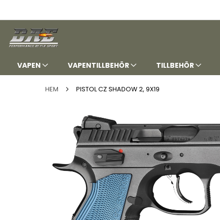
HOPPA
TILL
INNEHÅLLET
VAPEN
VAPENTILLBEHÖR
TILLBEHÖR
HEM
PISTOL CZ SHADOW 2, 9X19
Hoppa
till
slutet
av
bildgalleriet