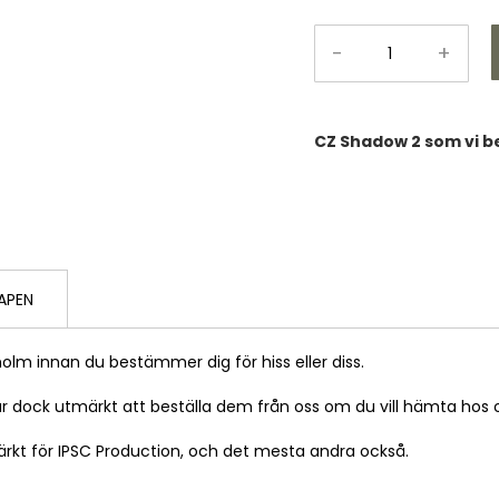
-
+
CZ Shadow 2 som vi b
APEN
m innan du bestämmer dig för hiss eller diss.
 går dock utmärkt att beställa dem från oss om du vill hämta hos 
rkt för IPSC Production, och det mesta andra också.