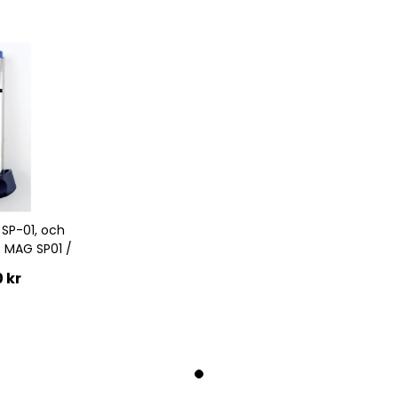
SP-01, och
 MAG SP01 /
 kr