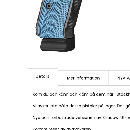
Hoppa
till
Details
början
Mer information
NYA V
av
bildgalleriet
Kom du och känn och kläm på dem här i Stockhol
Vi avser inte hålla dessa pistoler på lager. Det
Nya och förbättrade versionen av Shadow. Utmä
Kortare reset av avtryckaren..