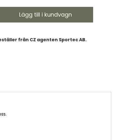
Lägg till i kundvagn
eställer från CZ agenten Sportec AB.
oss.