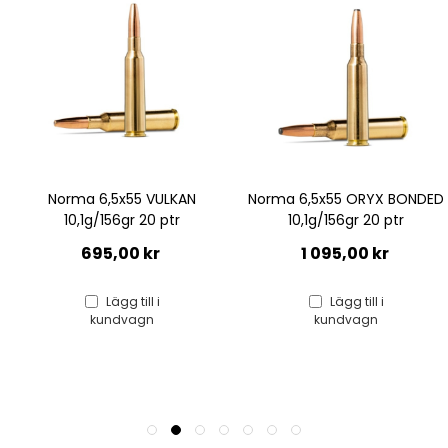
Norma 6,5x55 VULKAN
Norma 6,5x55 ORYX BONDED
N
10,1g/156gr 20 ptr
10,1g/156gr 20 ptr
695,00 kr
1 095,00 kr
Lägg till i
Lägg till i
kundvagn
kundvagn