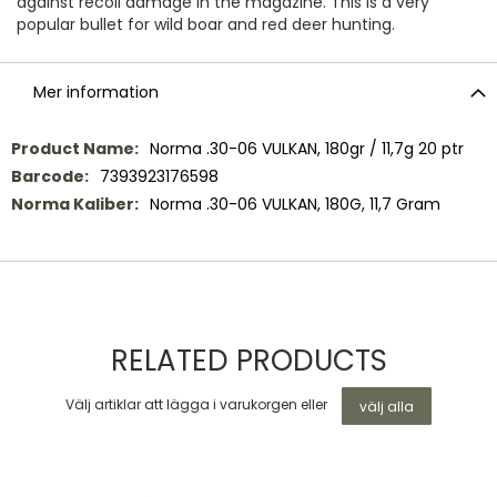
against recoil damage in the magazine. This is a very
popular bullet for wild boar and red deer hunting.
Mer information
Mer
Norma .30-06 VULKAN, 180gr / 11,7g 20 ptr
information
7393923176598
Norma .30-06 VULKAN, 180G, 11,7 Gram
RELATED PRODUCTS
Välj artiklar att lägga i varukorgen eller
välj alla