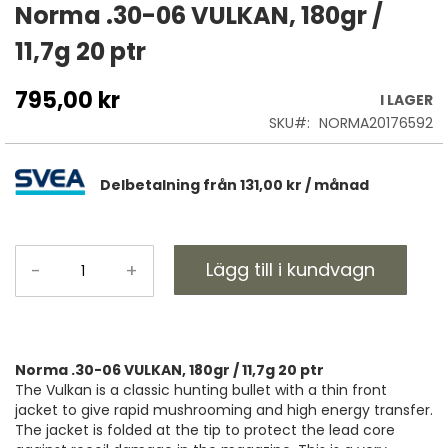
till
Norma .30-06 VULKAN, 180gr /
början
11,7g 20 ptr
av
bildgalleriet
795,00 kr
I LAGER
SKU
NORMA20176592
Delbetalning från
131,00 kr
/ månad
Lägg till i kundvagn
-
+
Norma .30-06 VULKAN, 180gr / 11,7g 20 ptr
The Vulkan is a classic hunting bullet with a thin front
jacket to give rapid mushrooming and high energy transfer.
The jacket is folded at the tip to protect the lead core