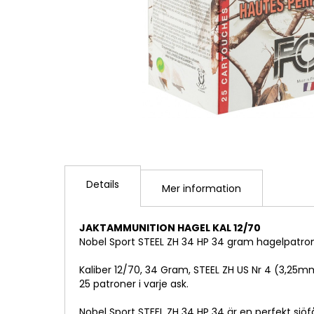
Hoppa
till
Details
början
Mer information
av
bildgalleriet
JAKTAMMUNITION HAGEL KAL 12/70
Nobel Sport STEEL ZH 34 HP 34 gram hagelpatron
Kaliber 12/70, 34 Gram, STEEL ZH US Nr 4 (3,25m
25 patroner i varje ask.
Nobel Sport STEEL ZH 34 HP 34 är en perfekt sjö