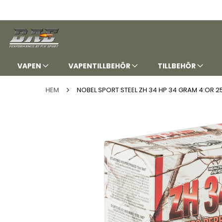
HOPPA
TILL
INNEHÅLLET
VAPEN
VAPENTILLBEHÖR
TILLBEHÖR
HEM
NOBEL SPORT STEEL ZH 34 HP 34 GRAM 4:OR 2
Hoppa
till
slutet
av
bildgalleriet