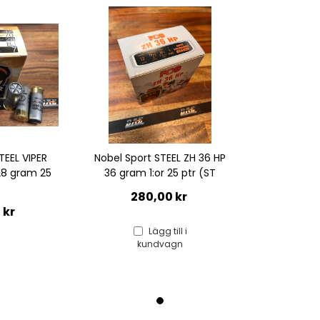
TEEL VIPER
Nobel Sport STEEL ZH 36 HP
 28 gram 25
36 gram 1:or 25 ptr (ST
280,00 kr
 kr
Lägg till i
kundvagn