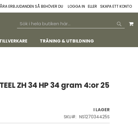
 VÅRA ERBJUDANDEN SÅ BEHÖVER DU
LOGGA IN
SKAPA ETT KONTO
M
SEARCH
SEARCH
TILLVERKARE
TRÄNING & UTBILDNING
TEEL ZH 34 HP 34 gram 4:or 25
I LAGER
SKU
NS127034425S