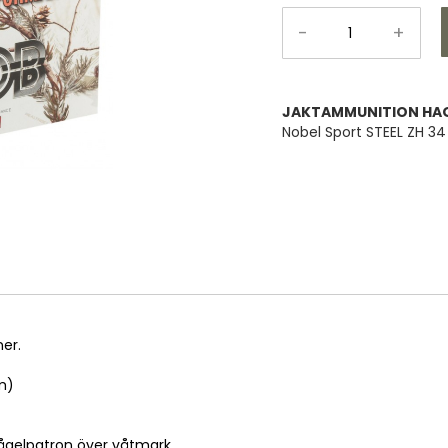
-
+
JAKTAMMUNITION HAGE
Nobel Sport STEEL ZH 3
er.
m)
fågelpatron över våtmark