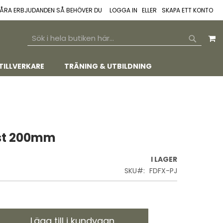
 VÅRA ERBJUDANDEN SÅ BEHÖVER DU
LOGGA IN
SKAPA ETT KONTO
M
SEARCH
SEARCH
TILLVERKARE
TRÄNING & UTBILDNING
ast 200mm
I LAGER
SKU
FDFX-PJ
Lägg till i kundvagn