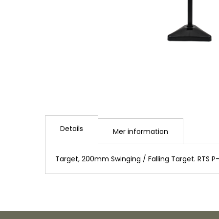
Hoppa
till
Details
början
Mer information
av
bildgalleriet
Target, 200mm Swinging / Falling Target. RTS P-