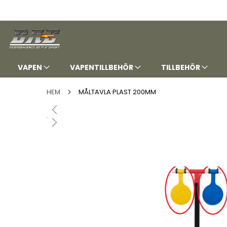
HOPPA
TILL
INNEHÅLLET
VAPEN
VAPENTILLBEHÖR
TILLBEHÖR
HEM
MÅLTAVLA PLAST 200MM
Hoppa
till
slutet
av
bildgalleriet