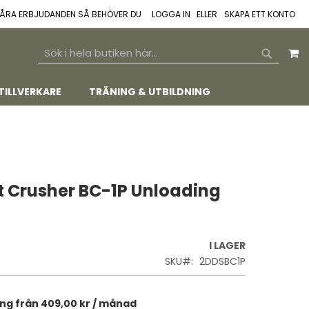
 VÅRA ERBJUDANDEN SÅ BEHÖVER DU
LOGGA IN
SKAPA ETT KONTO
M
SEARCH
SEARCH
TILLVERKARE
TRÄNING & UTBILDNING
et Crusher BC-1P Unloading
I LAGER
SKU
2DDSBC1P
ing från
409,00 kr
/ månad