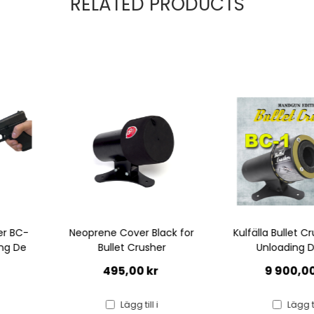
RELATED PRODUCTS
r Black for
Kulfälla Bullet Crusher BC-1
Kulfälla Bu
usher
Unloading Device
2, up 
 kr
9 900,00 kr
14 2
ill i
Lägg till i