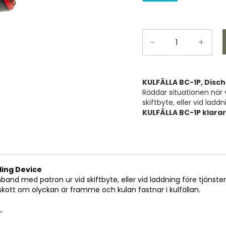
-
+
KULFÄLLA BC-1P, Disch
Räddar situationen när 
skiftbyte, eller vid ladd
KULFÄLLA BC-1P klarar
ding Device
band med patron ur vid skiftbyte, eller vid laddning före tjänste
kott om olyckan är framme och kulan fastnar i kulfällan.
.