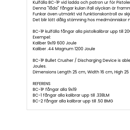
Kulfälla BC-1P vid ladda och patron ur för Pistoler
Denna "låda" fångar kulan ifall olyckan är framm
Funkar även utmärkt vid funktionskontroll av sk
Det blir lätt dålig stämning hos medmänniskor när
BC-1P kulfälla fångar alla pistolkalibrar upp till 
Exempel:
Kaliber 9x19 600 Joule
Kaliber .44 Magnum 1200 Joule
BC-1P Bullet Crusher / Discharging Device is ab
Joules.
Dimensions Length 25 cm, Width 16 cm, High 25 
REFERENS
BC-1P fångar alla 9x19
BC-1 fångar alla kalibrar upp till .338LM
BC-2 fångar alla kalibrar upp till .50 BMG