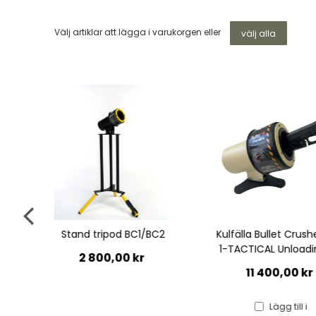
Välj artiklar att lägga i varukorgen eller
välj alla
1/BC2
Kulfälla Bullet Crusher BC-
Neoprene Cove
1-TACTICAL Unloading De
Bullet Cr
r
11 400,00 kr
495,00
Lägg till i
Lägg t