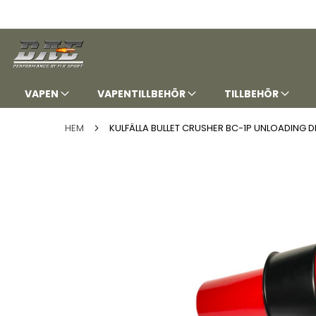
HOPPA
TILL
INNEHÅLLET
VAPEN
VAPENTILLBEHÖR
TILLBEHÖR
HEM
KULFÄLLA BULLET CRUSHER BC-1P UNLOADING D
Hoppa
till
slutet
av
bildgalleriet