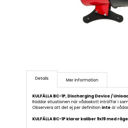
Hoppa
till
början
Details
Mer information
av
bildgalleriet
KULFÄLLA BC-1P, Discharging Device / Unloa
Räddar situationen när vådaskott inträffar i sam
Observera att det ej per definition
inte
är vådas
KULFÄLLA BC-1P klarar kaliber 9x19 med råge