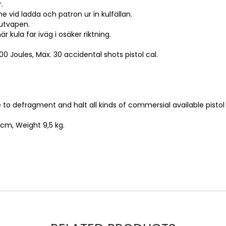
.
e vid ladda och patron ur in kulfällan.
jutvapen.
 kula far iväg i osäker riktning.
2000 Joules, Max. 30 accidental shots pistol cal.
le to defragment and halt all kinds of commersial available pis
cm, Weight 9,5 kg.