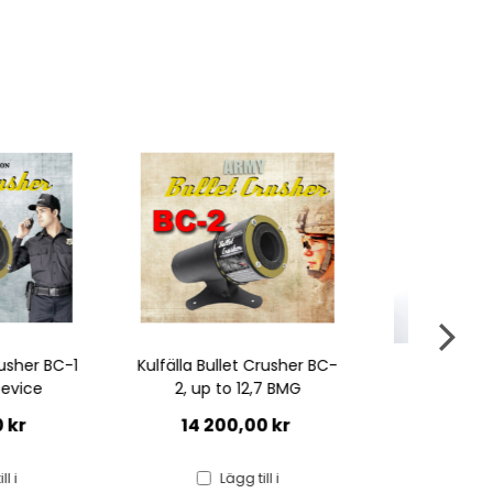
llet Crusher BC-
Stand tripod BC1/BC2
Kulfäll
to 12,7 BMG
1-TAC
2 800,00 kr
00,00 kr
Lägg till i