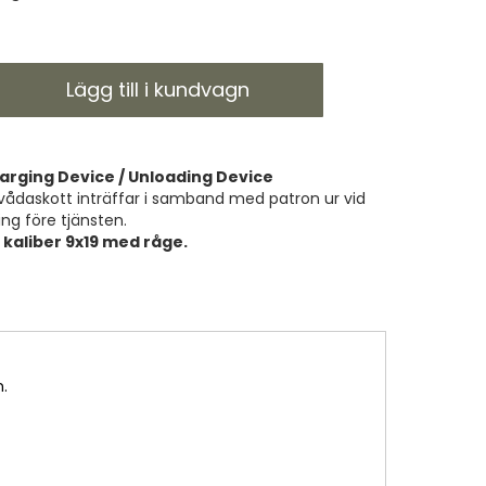
Lägg till i kundvagn
arging Device / Unloading Device
vådaskott inträffar i samband med patron ur vid
ning före tjänsten.
 kaliber 9x19 med råge.
n.