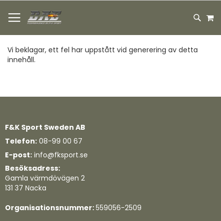
HOPPA
M
TILL
SEARC
INNEHÅLLET
Vi beklagar, ett fel har uppstått vid generering av detta
innehåll.
F&K Sport Sweden AB
Telefon:
08-99 00 67
E-post:
info@fksport.se
Besöksadress:
Gamla värmdövägen 2
131 37 Nacka
Organisationsnummer:
559056-2509