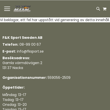
HOPPA
M
TILL
SEARC
INNEHÅLLET
Vi beklagar, ett fel har uppstått vid generering av detta innehåll.
F&K Sport Sweden AB
Telefon:
08-99 00 67
E-post:
info@fksport.se
Besöksadress:
Gamla värmdövägen 2
131 37 Nacka
Organisationsnummer:
559056-2509
Öppettider:
Måndag: 13-17
Tisdag: 13-17
Onsdag: 13-20
Torsdag: 13-17