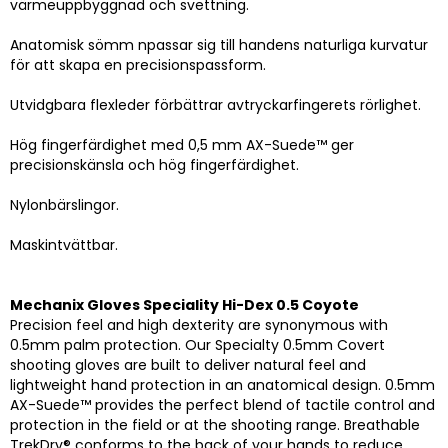
värmeuppbyggnad och svettning.
Anatomisk sömm npassar sig till handens naturliga kurvatur
för att skapa en precisionspassform.
Utvidgbara flexleder förbättrar avtryckarfingerets rörlighet.
Hög fingerfärdighet med 0,5 mm AX-Suede™ ger
precisionskänsla och hög fingerfärdighet.
Nylonbärslingor.
Maskintvättbar.
Mechanix Gloves Speciality Hi-Dex 0.5 Coyote
Precision feel and high dexterity are synonymous with
0.5mm palm protection. Our Specialty 0.5mm Covert
shooting gloves are built to deliver natural feel and
lightweight hand protection in an anatomical design. 0.5mm
AX-Suede™ provides the perfect blend of tactile control and
protection in the field or at the shooting range. Breathable
TrekDry® conforms to the back of your hands to reduce