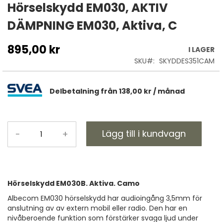
till
Hörselskydd EM030, AKTIV
början
DÄMPNING EM030, Aktiva, C
av
bildgalleriet
895,00 kr
I LAGER
SKU
SKYDDES351CAM
Delbetalning från
138,00 kr
/ månad
Lägg till i kundvagn
-
+
Hörselskydd EM030B. Aktiva. Camo
Albecom EM030 hörselskydd har audioingång 3,5mm för
anslutning av av extern mobil eller radio. Den har en
nivåberoende funktion som förstärker svaga ljud under