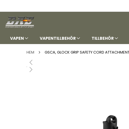
HOPPA
TILL
INNEHÅLLET
VAPEN
VAPENTILLBEHÖR
TILLBEHÖR
HEM
GSCA, GLOCK GRIP SAFETY CORD ATTACHMEN
Hoppa
till
slutet
av
bildgalleriet