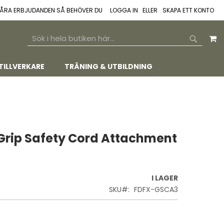
 VÅRA ERBJUDANDEN SÅ BEHÖVER DU
LOGGA IN
SKAPA ETT KONTO
M
SEARCH
SEARCH
TILLVERKARE
TRÄNING & UTBILDNING
Grip Safety Cord Attachment
I LAGER
SKU
FDFX-GSCA3