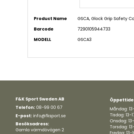
Mer
Product Name
GSCA, Glock Grip Safety 
information
Barcode
7290105944733
MODELL
GSCA3
F&K Sport Sweden AB
Öppettide
Telefon:
08-99 00 67
Måndag: 13
Tisdag: 13-1
E-post:
info@fksport.se
Onsdag: 13
Besöksadress:
Torsdag: 13
Gamla värmdövägen 2
Fredag: 13-