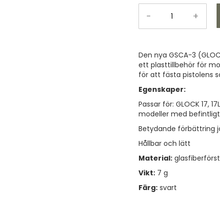
-
+
Den nya GSCA-3 (GLOCK
ett plasttillbehör för
för att fästa pistolens
Egenskaper:
Passar för: GLOCK 17, 17L,
modeller med befintligt
Betydande förbättring 
Hållbar och lätt
Material:
glasfiberförs
Vikt:
7 g
Färg:
svart