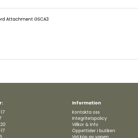
Cord Attachment GSCA3
r:
Information
-17
Kontakta oss
7
Integritetspolicy
-20
Villkor & Info
-17
Öppettider i butiken
16
Vid köp av vapen